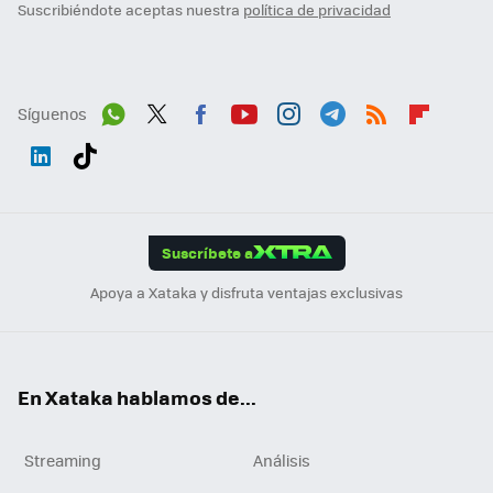
Suscribiéndote aceptas nuestra
política de privacidad
Síguenos
Wh
Twit
Fac
You
Inst
Tele
RSS
Flip
ats
ter
ebo
tub
agr
gra
boa
Link
Tikt
App
ok
e
am
m
rd
edI
ok
Suscríbete a
n
Apoya a Xataka y disfruta ventajas exclusivas
En Xataka hablamos de...
Streaming
Análisis