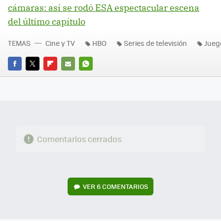
cámaras: así se rodó ESA espectacular escena
del último capítulo
TEMAS
Cine y TV
HBO
Series de televisión
Jueg
FACEBOOK
TWITTER
FLIPBOARD
E-
WHATSAPP
MAIL
Comentarios cerrados
VER
6 COMENTARIOS