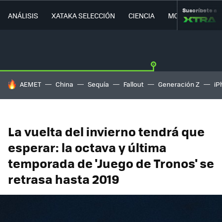
Suscríbete a
ANÁLISIS
XATAKA SELECCIÓN
CIENCIA
MOVILIDAD
HOY SE HABLA DE
AEMET
China
Sequía
Fallout
Generación Z
iP
La vuelta del invierno tendrá que
esperar: la octava y última
temporada de 'Juego de Tronos' se
retrasa hasta 2019