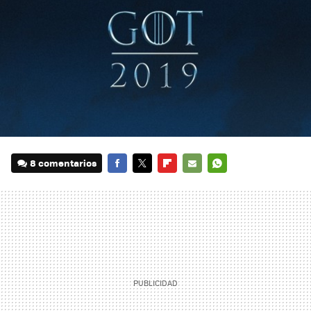
8 comentarios
FACEBOOK
TWITTER
FLIPBOARD
E-
WHATSAPP
MAIL