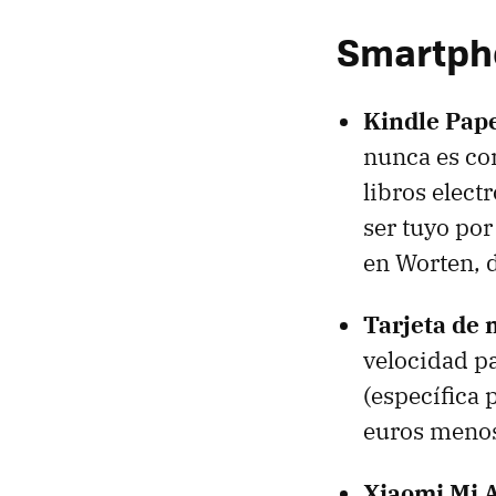
Smartpho
Kindle Pap
nunca es co
libros elect
ser tuyo por
en Worten, 
Tarjeta de
velocidad p
(específica 
euros menos
Xiaomi Mi A