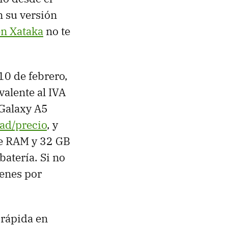
 su versión
en Xataka
no te
10 de febrero,
alente al IVA
 Galaxy A5
dad/precio
, y
de RAM y 32 GB
atería. Si no
ienes por
 rápida en