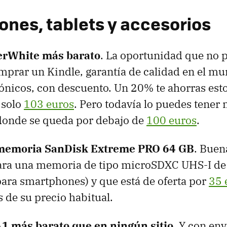
nes, tablets y accesorios
erWhite más barato
. La oportunidad que no 
mprar un Kindle, garantía de calidad en el mu
rónicos, con descuento. Un 20% te ahorras est
 solo
103 euros
. Pero todavía lo puedes tener
donde se queda por debajo de
100 euros
.
 memoria SanDisk Extreme PRO 64 GB
. Buen
ara una memoria de tipo microSDXC UHS-I de 
para smartphones) y que está de oferta por
35 
 de su precio habitual.
1 más barato que en ningún sitio
. Y con env