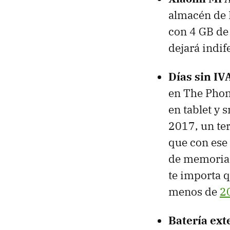
almacén de 
con 4 GB de
dejará indif
Días sin I
en The Phon
en tablet y 
2017, un te
que con ese
de memoria 
te importa q
menos de
2
Batería ex