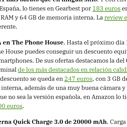
España, lo tienes en Gearbest por
183 euros
en
 RAM y 64 GB de memoria interna. La
review 
erente.
VA en The Phone House
. Hasta el próximo día 
e House puedes conseguir un descuento equiv
smartphones. De sus ofertas destacamos la del
rminal
de los más destacados en relación cali
 descuento se queda en
247 euros
, con 3 GB 
interna, además de una muy buena cámara y b
ue no sea la versión española, en Amazon lo t
00 euros
.
terna Quick Charge 3.0 de 20000 mAh
. Carga