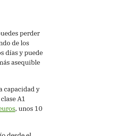
puedes perder
ndo de los
os días y puede
 más asequible
a capacidad y
clase A1
euros
, unos 10
ío desde el