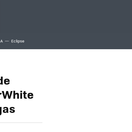
IA
Eclipse
de
rWhite
gas