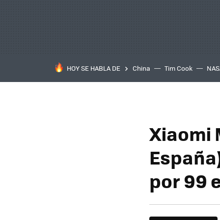
HOY SE HABLA DE
China
Tim Cook
NAS
Xiaomi 
España)
por 99 