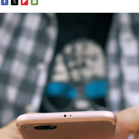
FACEBOOK
TWITTER
FLIPBOARD
E-
MAIL