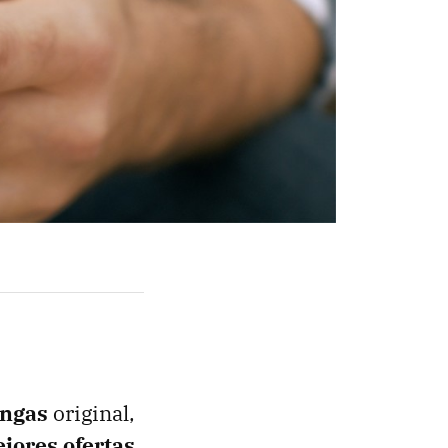
ngas
original,
jores ofertas,