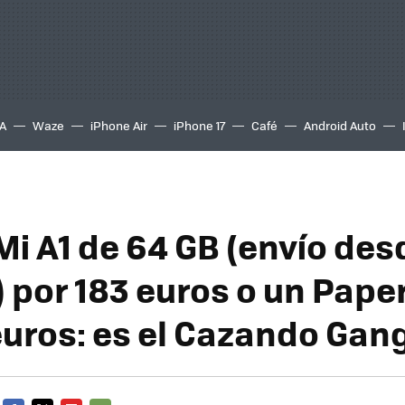
A
Waze
iPhone Air
iPhone 17
Café
Android Auto
Mi A1 de 64 GB (envío des
 por 183 euros o un Pape
euros: es el Cazando Gan