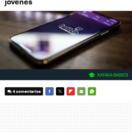
jóvenes
4 comentarios
FACEBOOK
TWITTER
FLIPBOARD
E-
WHATSAPP
MAIL