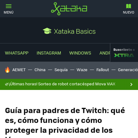
MENÚ
NUEVO
Suscríbete a
WHATSAPP
INSTAGRAM
WINDOWS
ANDROID
TRUC
HOY SE HABLA DE
AEMET
China
Sequía
Waze
Fallout
Generació
🌿¡Últimas horas! Sorteo de robot cortacésped Mova ViAX
Guía para padres de Twitch: qué
es, cómo funciona y cómo
proteger la privacidad de los