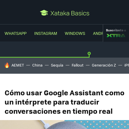
Suscríbete a
WHATSAPP
INSTAGRAM
WINDOWS
ANDROID
TRUC
HOY SE HABLA DE
AEMET
China
Sequía
Fallout
Generación Z
iP
Cómo usar Google Assistant como
un intérprete para traducir
conversaciones en tiempo real