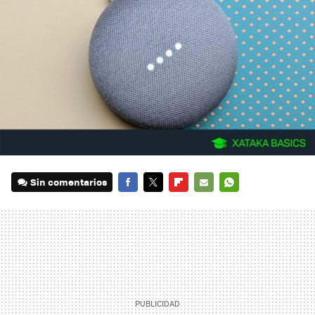
Sin comentarios
FACEBOOK
TWITTER
FLIPBOARD
E-
WHATSAPP
MAIL