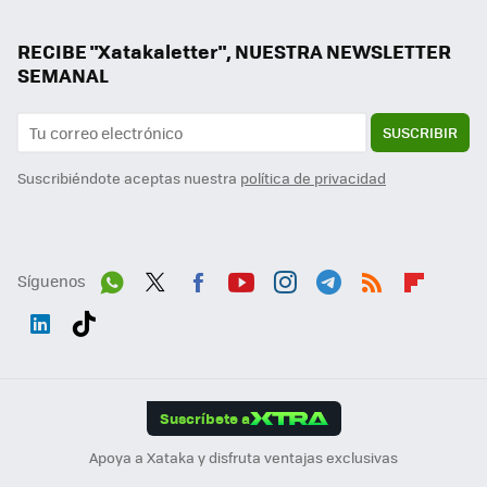
RECIBE "Xatakaletter", NUESTRA NEWSLETTER
SEMANAL
SUSCRIBIR
Suscribiéndote aceptas nuestra
política de privacidad
Síguenos
Wh
Twit
Fac
You
Inst
Tele
RSS
Flip
ats
ter
ebo
tub
agr
gra
boa
Link
Tikt
App
ok
e
am
m
rd
edI
ok
Suscríbete a
n
Apoya a Xataka y disfruta ventajas exclusivas