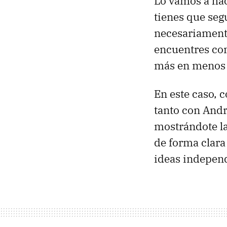
Lo vamos a hac
tienes que seg
necesariamente
encuentres con
más en menos 
En este caso, 
tanto con And
mostrándote la
de forma clar
ideas independ