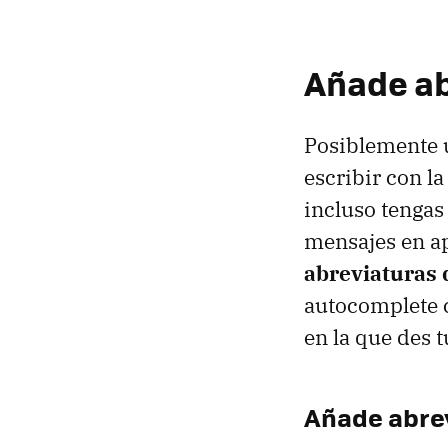
Añade ab
Posiblemente u
escribir con l
incluso tengas
mensajes en ap
abreviaturas 
autocomplete c
en la que des 
Añade abrev