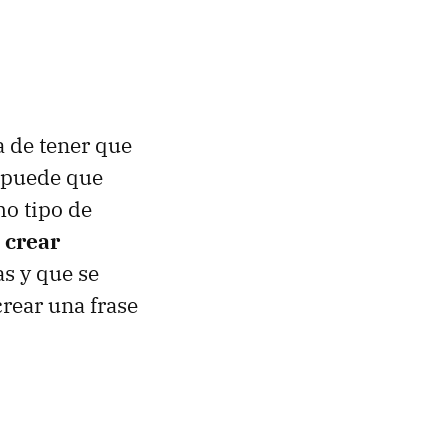
a de tener que
n puede que
mo tipo de
s
crear
as y que se
rear una frase