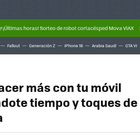
🌿¡Últimas horas! Sorteo de robot cortacésped Mova ViAX
Fallout
Generación Z
iPhone 18
Arabia Saudí
GTA VI
cer más con tu móvil
dote tiempo y toques de
a