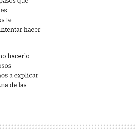
 pasos que
 es
s te
intentar hacer
mo hacerlo
osos
mos a explicar
na de las