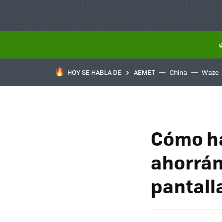
HOY SE HABLA DE
AEMET
China
Waze
Cómo ha
ahorrán
pantall