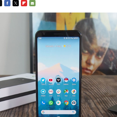
FACEBOOK
TWITTER
FLIPBOARD
E-
MAIL