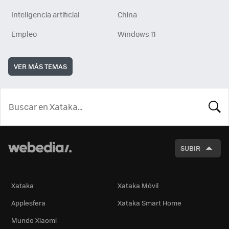
Inteligencia artificial
China
Empleo
Windows 11
VER MÁS TEMAS
BUSCA
SUBIR
Xataka
Xataka Móvil
Applesfera
Xataka Smart Home
Mundo Xiaomi