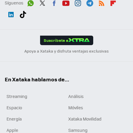
Síguenos
Wh
Twit
Fac
You
Inst
Tele
RSS
Flip
ats
ter
ebo
tub
agr
gra
boa
Link
Tikt
App
ok
e
am
m
rd
edI
ok
Suscríbete a
n
Apoya a Xataka y disfruta ventajas exclusivas
En Xataka hablamos de...
Streaming
Análisis
Espacio
Móviles
Energía
Xataka Movilidad
Apple
Samsung