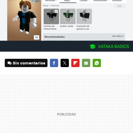
Sin comentarios
FACEBOOK
TWITTER
FLIPBOARD
E-
WHATSAPP
MAIL