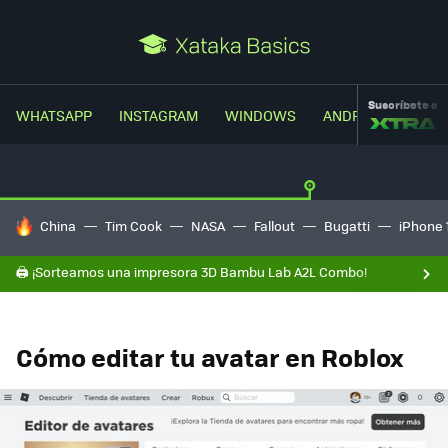
Suscríbete a
WHATSAPP
INSTAGRAM
WINDOWS
ANDROID
TRUC
HOY SE HABLA DE
China
Tim Cook
NASA
Fallout
Bugatti
iPhone 
🖨️ ¡Sorteamos una impresora 3D Bambu Lab A2L Combo!
Cómo editar tu avatar en Roblox