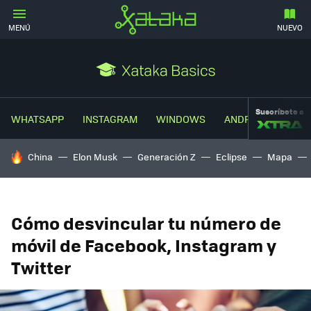
MENÚ
NUEVO
Suscríbete a
WHATSAPP
INSTAGRAM
WINDOWS
ANDROID
TRUC
HOY SE HABLA DE
China
Elon Musk
Generación Z
Eclipse
Mapa
Cómo desvincular tu número de
móvil de Facebook, Instagram y
Twitter