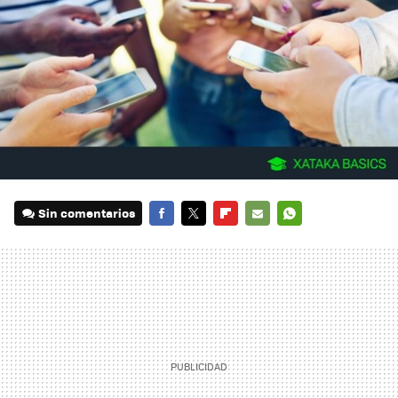
Sin comentarios
FACEBOOK
TWITTER
FLIPBOARD
E-
WHATSAPP
MAIL