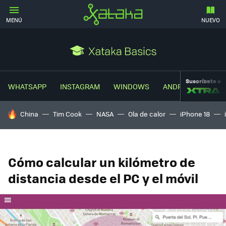
MENÚ
NUEVO
Suscríbete a
WHATSAPP
INSTAGRAM
WINDOWS
ANDROID
TRUC
HOY SE HABLA DE
China
Tim Cook
NASA
Ola de calor
iPhone 18
Cómo calcular un kilómetro de
distancia desde el PC y el móvil