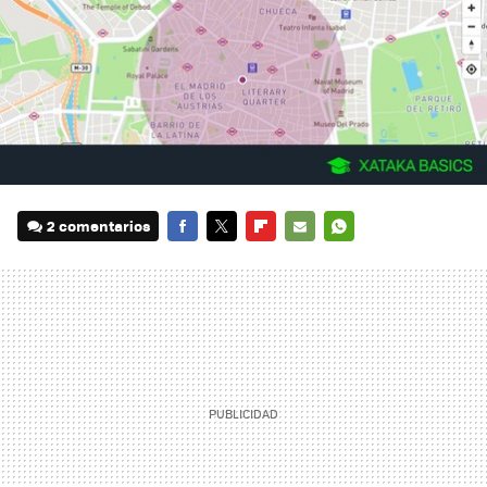
2 comentarios
FACEBOOK
TWITTER
FLIPBOARD
E-
WHATSAPP
MAIL