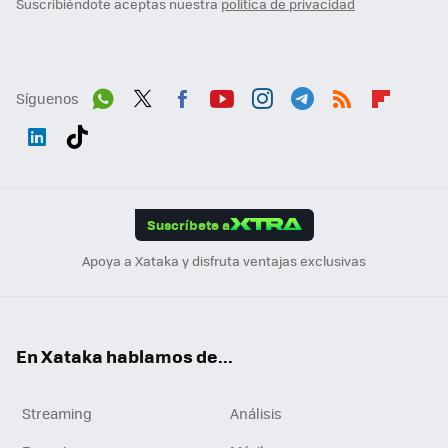
Suscribiéndote aceptas nuestra
política de privacidad
Síguenos
Wh
Twit
Fac
You
Inst
Tele
RSS
Flip
ats
ter
ebo
tub
agr
gra
boa
Link
Tikt
App
ok
e
am
m
rd
edI
ok
Suscríbete a
n
Apoya a Xataka y disfruta ventajas exclusivas
En Xataka hablamos de...
Streaming
Análisis