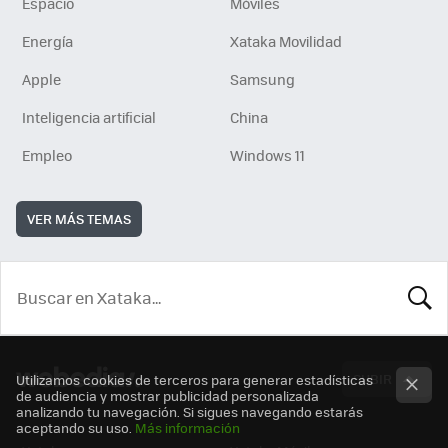
Espacio
Móviles
Energía
Xataka Movilidad
Apple
Samsung
Inteligencia artificial
China
Empleo
Windows 11
VER MÁS TEMAS
BUSCA
SUBIR
Utilizamos cookies de terceros para generar estadísticas
de audiencia y mostrar publicidad personalizada
analizando tu navegación. Si sigues navegando estarás
aceptando su uso.
Más información