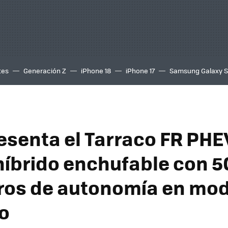
tes
Generación Z
iPhone 18
iPhone 17
Samsung Galaxy 
esenta el Tarraco FR PHEV
híbrido enchufable con 5
ros de autonomía en mo
co