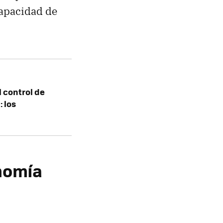
capacidad de
l control de
 los
nomía