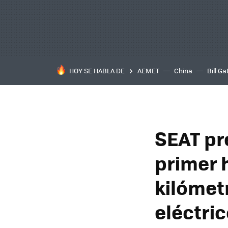
HOY SE HABLA DE
AEMET
China
Bill Ga
SEAT pr
primer 
kilómet
eléctri