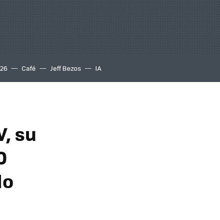
S26
Café
Jeff Bezos
IA
, su
0
do