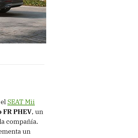
 el
SEAT Mii
o FR PHEV
, un
 la compañía.
lementa un