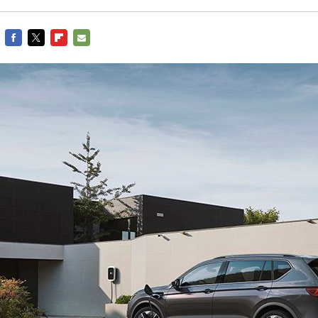
FACEBOOK
TWITTER
FLIPBOARD
E-
MAIL