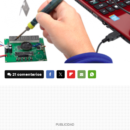
21 comentarios
FACEBOOK
TWITTER
FLIPBOARD
E-
WHATSAPP
MAIL