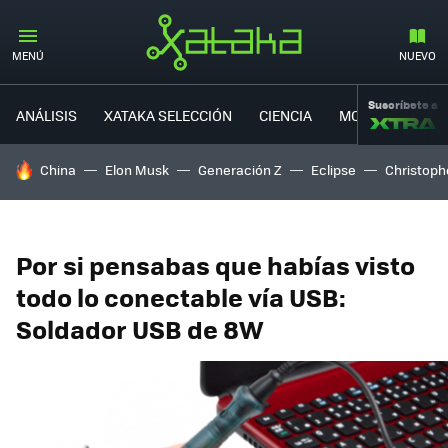
MENÚ
NUEVO
Suscríbete a
ANÁLISIS
XATAKA SELECCIÓN
CIENCIA
MOVILIDAD
HOY SE HABLA DE
China
Elon Musk
Generación Z
Eclipse
Christoph
Por si pensabas que habías visto
todo lo conectable vía USB:
Soldador USB de 8W