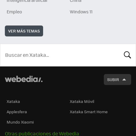
Empleo
Windows 11
VER MÁS TEMAS
BUSCA
SUBIR
Xataka
Xataka Móvil
Applesfera
Xataka Smart Home
Mundo Xiaomi
Otras publicaciones de Webedia