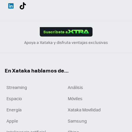
Wh
Twit
Fac
You
Inst
Tele
RSS
Flip
ats
ter
ebo
tub
agr
gra
boa
Link
Tikt
App
ok
e
am
m
rd
edI
ok
Suscríbete a
n
Apoya a Xataka y disfruta ventajas exclusivas
En Xataka hablamos de...
Streaming
Análisis
Espacio
Móviles
Energía
Xataka Movilidad
Apple
Samsung
Inteligencia artificial
China