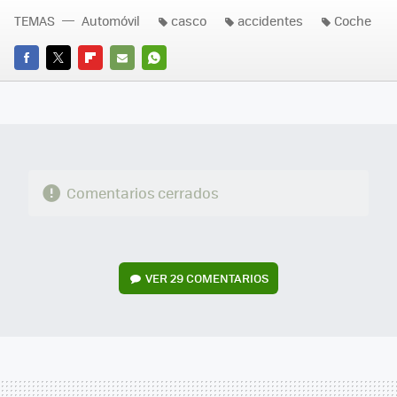
TEMAS
Automóvil
casco
accidentes
Coche
FACEBOOK
TWITTER
FLIPBOARD
E-
WHATSAPP
MAIL
Comentarios cerrados
VER
29 COMENTARIOS