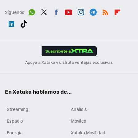
Síguenos
Wh
Twit
Fac
You
Inst
Tele
RSS
Flip
ats
ter
ebo
tub
agr
gra
boa
Link
Tikt
App
ok
e
am
m
rd
edI
ok
Suscríbete a
n
Apoya a Xataka y disfruta ventajas exclusivas
En Xataka hablamos de...
Streaming
Análisis
Espacio
Móviles
Energía
Xataka Movilidad