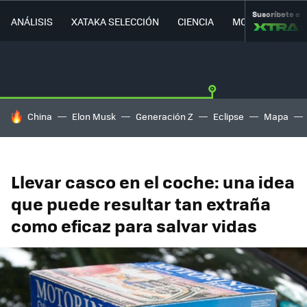
Suscríbete a
ANÁLISIS
XATAKA SELECCIÓN
CIENCIA
MOVILIDAD
HOY SE HABLA DE
China
Elon Musk
Generación Z
Eclipse
Mapa
Llevar casco en el coche: una idea
que puede resultar tan extraña
como eficaz para salvar vidas