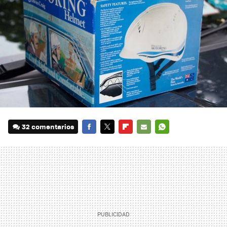
32 comentarios
FACEBOOK
TWITTER
FLIPBOARD
E-
WHATSAPP
MAIL