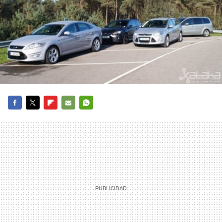
FACEBOOK
TWITTER
FLIPBOARD
E-
WHATSAPP
MAIL