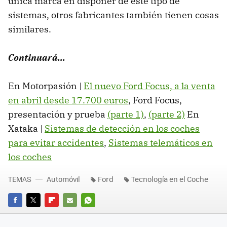
única marca en disponer de este tipo de
sistemas, otros fabricantes también tienen cosas
similares.
Continuará...
En Motorpasión |
El nuevo Ford Focus, a la venta
en abril desde 17.700 euros
, Ford Focus,
presentación y prueba
(parte 1)
,
(parte 2)
En
Xataka |
Sistemas de detección en los coches
para evitar accidentes
,
Sistemas telemáticos en
los coches
TEMAS
Automóvil
Ford
Tecnología en el Coche
FACEBOOK
TWITTER
FLIPBOARD
E-
WHATSAPP