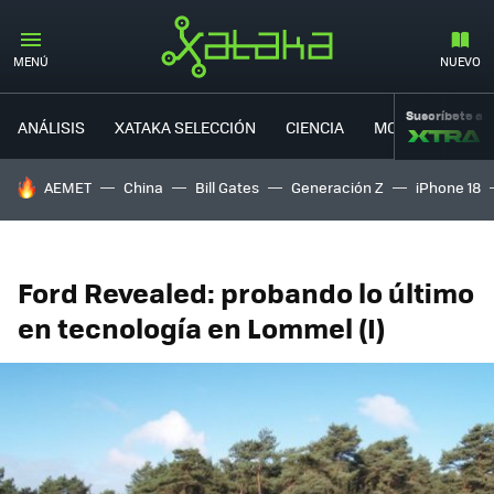
MENÚ
NUEVO
Suscríbete a
ANÁLISIS
XATAKA SELECCIÓN
CIENCIA
MOVILIDAD
HOY SE HABLA DE
AEMET
China
Bill Gates
Generación Z
iPhone 18
Ford Revealed: probando lo último
en tecnología en Lommel (I)