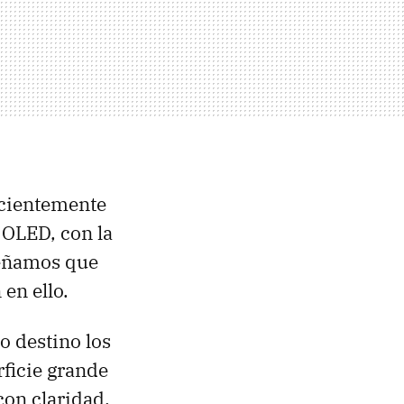
ecientemente
 OLED, con la
señamos que
en ello.
mo destino los
rficie grande
on claridad,