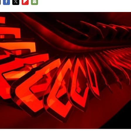
FACEBOOK
TWITTER
FLIPBOARD
E-
MAIL