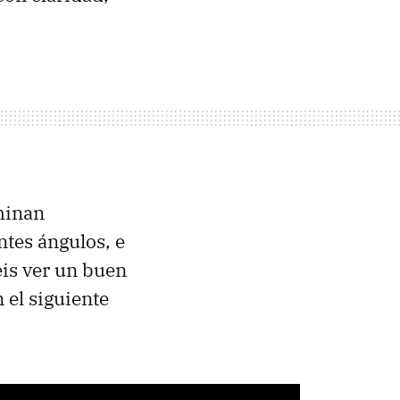
iminan
ntes ángulos, e
éis ver un buen
 el siguiente