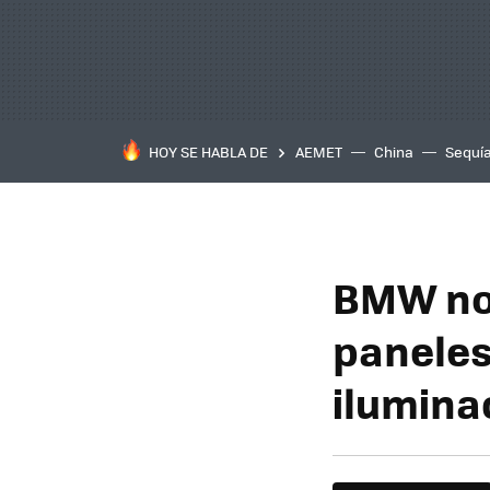
HOY SE HABLA DE
AEMET
China
Sequí
BMW nos
paneles
ilumina