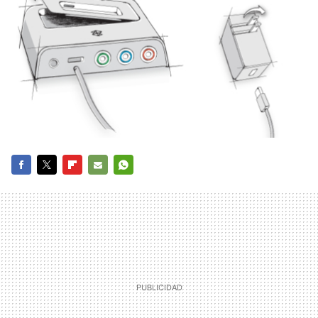
FACEBOOK
TWITTER
FLIPBOARD
E-
WHATSAPP
MAIL