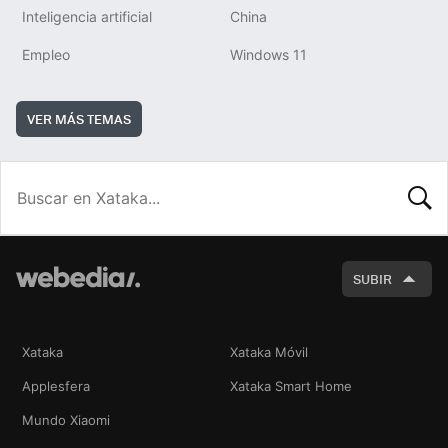
Inteligencia artificial
China
Empleo
Windows 11
VER MÁS TEMAS
BUSCA
SUBIR
Xataka
Xataka Móvil
Applesfera
Xataka Smart Home
Mundo Xiaomi