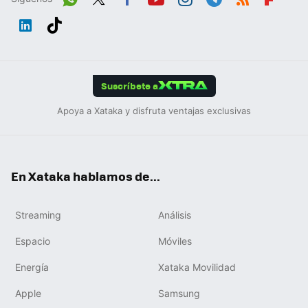
Wh
Twit
Fac
You
Inst
Tele
RSS
Flip
ats
ter
ebo
tub
agr
gra
boa
Link
Tikt
App
ok
e
am
m
rd
edIn
ok
Suscríbete a
Apoya a Xataka y disfruta ventajas exclusivas
En Xataka hablamos de...
Streaming
Análisis
Espacio
Móviles
Energía
Xataka Movilidad
Apple
Samsung