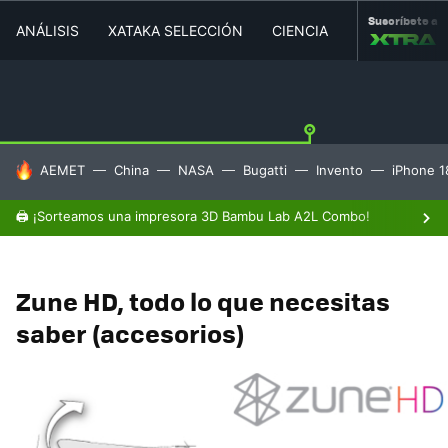
Suscríbete a
ANÁLISIS
XATAKA SELECCIÓN
CIENCIA
MOVILIDAD
HOY SE HABLA DE
AEMET
China
NASA
Bugatti
Invento
iPhone 1
🖨️ ¡Sorteamos una impresora 3D Bambu Lab A2L Combo!
Zune HD, todo lo que necesitas
saber (accesorios)