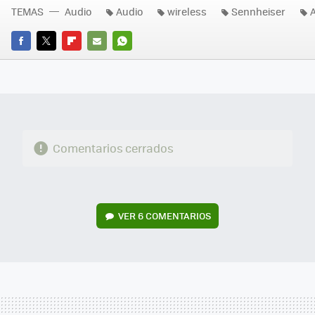
TEMAS
Audio
Audio
wireless
Sennheiser
A
FACEBOOK
TWITTER
FLIPBOARD
E-
WHATSAPP
MAIL
Comentarios cerrados
VER
6 COMENTARIOS