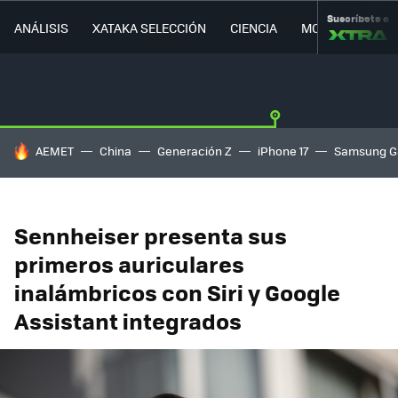
Suscríbete a
ANÁLISIS
XATAKA SELECCIÓN
CIENCIA
MOVILIDAD
HOY SE HABLA DE
AEMET
China
Generación Z
iPhone 17
Samsung G
Sennheiser presenta sus
primeros auriculares
inalámbricos con Siri y Google
Assistant integrados