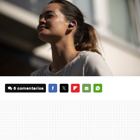
6 comentarios
FACEBOOK
TWITTER
FLIPBOARD
E-
WHATSAPP
MAIL