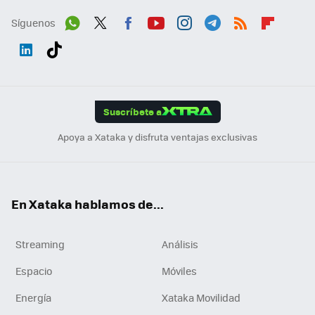
Síguenos
Wh
Twit
Fac
You
Inst
Tele
RSS
Flip
ats
ter
ebo
tub
agr
gra
boa
Link
Tikt
App
ok
e
am
m
rd
edI
ok
Suscríbete a
n
Apoya a Xataka y disfruta ventajas exclusivas
En Xataka hablamos de...
Streaming
Análisis
Espacio
Móviles
Energía
Xataka Movilidad