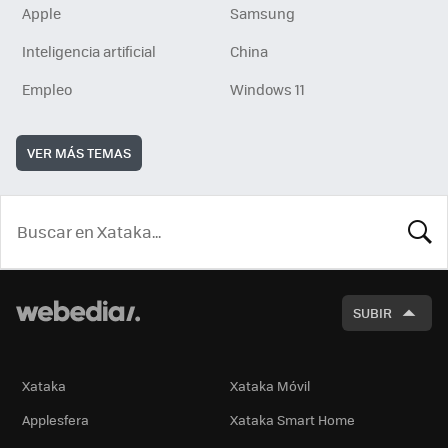
Apple
Samsung
Inteligencia artificial
China
Empleo
Windows 11
VER MÁS TEMAS
BUSCA
SUBIR
Xataka
Xataka Móvil
Applesfera
Xataka Smart Home