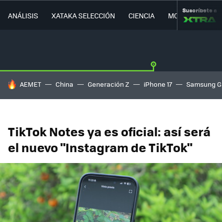
Suscríbete a
ANÁLISIS
XATAKA SELECCIÓN
CIENCIA
MOVILIDAD
HOY SE HABLA DE
AEMET
China
Generación Z
iPhone 17
Samsung G
TikTok Notes ya es oficial: así será
el nuevo "Instagram de TikTok"