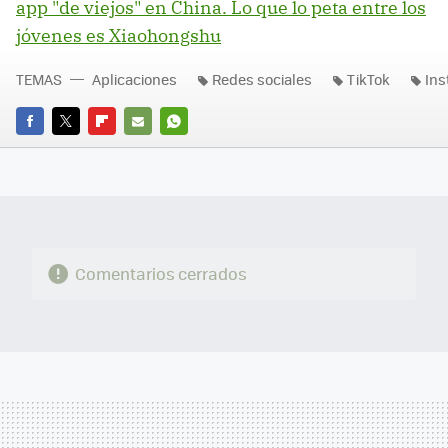
app "de viejos" en China. Lo que lo peta entre los
jóvenes es Xiaohongshu
TEMAS
Aplicaciones
Redes sociales
TikTok
In
FACEBOOK
TWITTER
FLIPBOARD
E-
WHATSAPP
MAIL
Comentarios cerrados