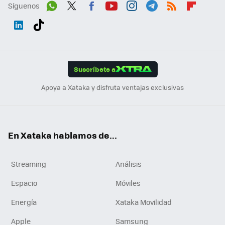
Síguenos
Wh
Twit
Fac
You
Inst
Tele
RSS
Flip
ats
ter
ebo
tub
agr
gra
boa
Link
Tikt
App
ok
e
am
m
rd
edI
ok
Suscríbete a
n
Apoya a Xataka y disfruta ventajas exclusivas
En Xataka hablamos de...
Streaming
Análisis
Espacio
Móviles
Energía
Xataka Movilidad
Apple
Samsung