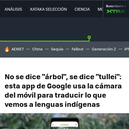
Suscríbete a
ANÁLISIS
XATAKA SELECCIÓN
CIENCIA
MOVILIDAD
HOY SE HABLA DE
AEMET
China
Sequía
Fallout
Generación Z
iP
No se dice "árbol", se dice "tullei":
esta app de Google usa la cámara
del móvil para traducir lo que
vemos a lenguas indígenas