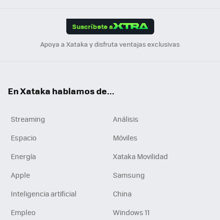
App
ok
e
am
m
rd
edI
ok
Suscríbete a
n
Apoya a Xataka y disfruta ventajas exclusivas
En Xataka hablamos de...
Streaming
Análisis
Espacio
Móviles
Energía
Xataka Movilidad
Apple
Samsung
Inteligencia artificial
China
Empleo
Windows 11