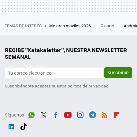
TEMAS DE INTERÉS
Mejores moviles 2026
Claude
Androi
RECIBE "Xatakaletter", NUESTRA NEWSLETTER
SEMANAL
SUSCRIBIR
Suscribiéndote aceptas nuestra
política de privacidad
Síguenos
Wh
Twit
Fac
You
Inst
Tele
RSS
Flip
ats
ter
ebo
tub
agr
gra
boa
Link
Tikt