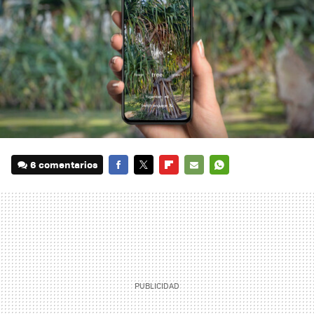
6 comentarios
FACEBOOK
TWITTER
FLIPBOARD
E-
WHATSAPP
MAIL