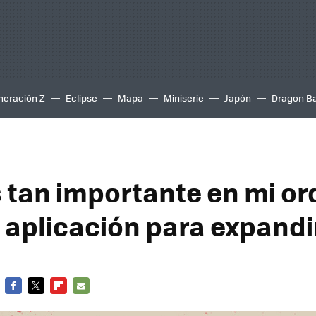
neración Z
Eclipse
Mapa
Miniserie
Japón
Dragon Ba
 tan importante en mi o
 aplicación para expandi
FACEBOOK
TWITTER
FLIPBOARD
E-