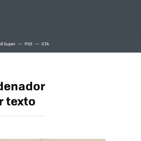
ll Super
PS5
GTA
rdenador
r texto