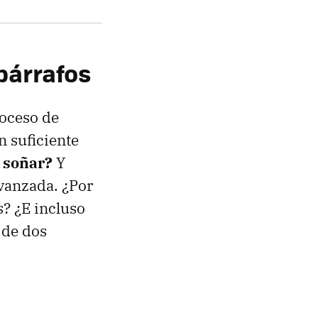
 párrafos
roceso de
n suficiente
a soñar?
Y
vanzada. ¿Por
s? ¿E incluso
 de dos