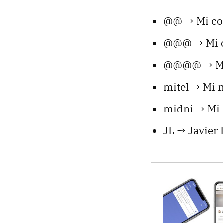
@@ → Mi cor
@@@ → Mi co
@@@@ → Mi c
mitel → Mi 
midni → Mi 
JL → Javier 