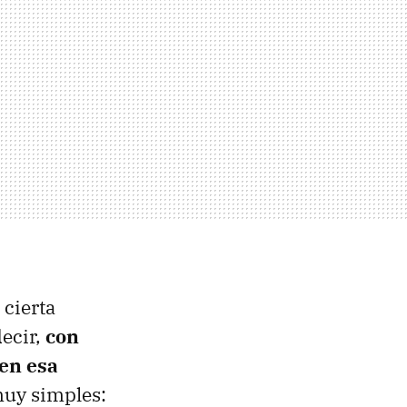
 cierta
decir,
con
 en esa
muy simples: