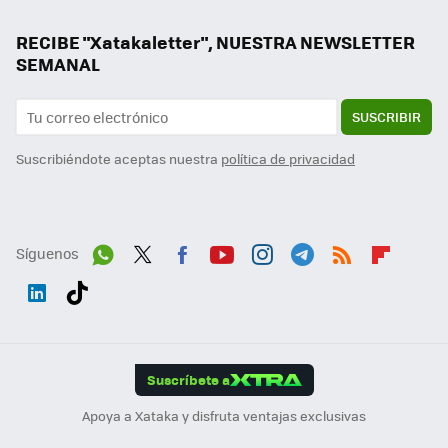
RECIBE "Xatakaletter", NUESTRA NEWSLETTER
SEMANAL
SUSCRIBIR
Suscribiéndote aceptas nuestra
política de privacidad
Síguenos
Wh
Twit
Fac
You
Inst
Tele
RSS
Flip
ats
ter
ebo
tub
agr
gra
boa
Link
Tikt
App
ok
e
am
m
rd
edI
ok
Suscríbete a
n
Apoya a Xataka y disfruta ventajas exclusivas