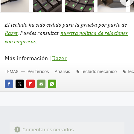
Ne
El teclado ha sido cedido para la prueba por parte de
Razer
. Puedes consultar
nuestra política de relaciones
con empresas
.
Más información |
Razer
TEMAS
Periféricos
Análisis
Teclado mecánico
Tec
FACEBOOK
TWITTER
FLIPBOARD
E-
WHATSAPP
MAIL
Comentarios cerrados