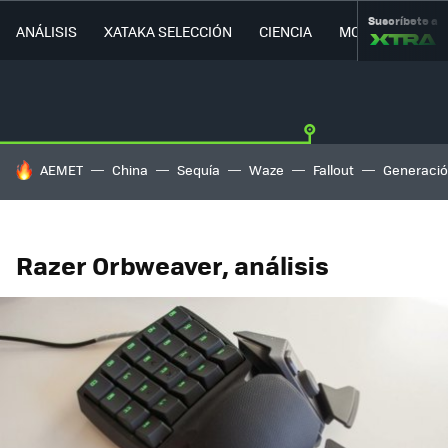
Suscríbete a
ANÁLISIS
XATAKA SELECCIÓN
CIENCIA
MOVILIDAD
HOY SE HABLA DE
AEMET
China
Sequía
Waze
Fallout
Generació
Razer Orbweaver, análisis