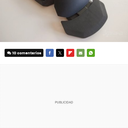
10 comentarios
FACEBOOK
TWITTER
FLIPBOARD
E-
WHATSAPP
MAIL