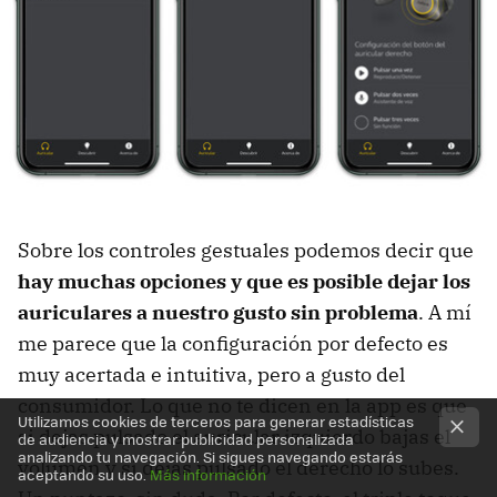
Sobre los controles gestuales podemos decir que
hay muchas opciones y que es posible dejar los
auriculares a nuestro gusto sin problema
. A mí
me parece que la configuración por defecto es
muy acertada e intuitiva, pero a gusto del
consumidor. Lo que no te dicen en la app es que
Utilizamos cookies de terceros para generar estadísticas
si dejas pulsado el auricular izquierdo bajas el
de audiencia y mostrar publicidad personalizada
analizando tu navegación. Si sigues navegando estarás
volumen y si dejas pulsado el derecho lo subes.
aceptando su uso.
Más información