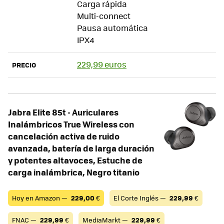
Carga rápida
Multi-connect
Pausa automática
IPX4
229,99 euros
PRECIO
Jabra Elite 85t - Auriculares
Inalámbricos True Wireless con
cancelación activa de ruido
avanzada, batería de larga duración
y potentes altavoces, Estuche de
carga inalámbrica, Negro titanio
Hoy en Amazon —
229,00
€
El Corte Inglés —
229,99
€
FNAC —
229,99
€
MediaMarkt —
229,99
€