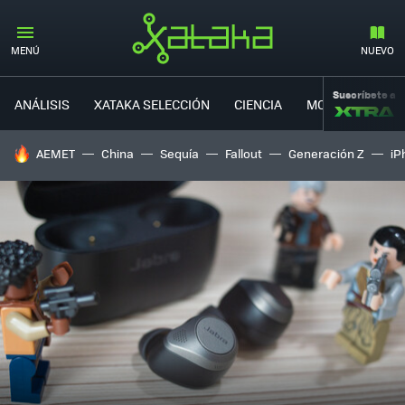
MENÚ
NUEVO
Suscríbete a
ANÁLISIS
XATAKA SELECCIÓN
CIENCIA
MOVILIDAD
HOY SE HABLA DE
AEMET
China
Sequía
Fallout
Generación Z
iP