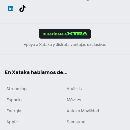
Wh
Twit
Fac
You
Inst
Tele
RSS
Flip
ats
ter
ebo
tub
agr
gra
boa
Link
Tikt
App
ok
e
am
m
rd
edI
ok
Suscríbete a
n
Apoya a Xataka y disfruta ventajas exclusivas
En Xataka hablamos de...
Streaming
Análisis
Espacio
Móviles
Energía
Xataka Movilidad
Apple
Samsung