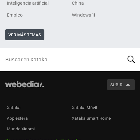
Inteligencia artificial
China
Empleo
Windows 11
VER MÁS TEMAS
BUSCA
SUBIR
Xataka
Xataka Móvil
Applesfera
Xataka Smart Home
Mundo Xiaomi