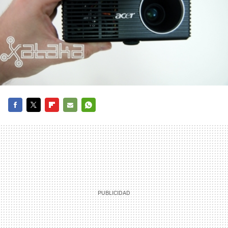
FACEBOOK
TWITTER
FLIPBOARD
E-
WHATSAPP
MAIL