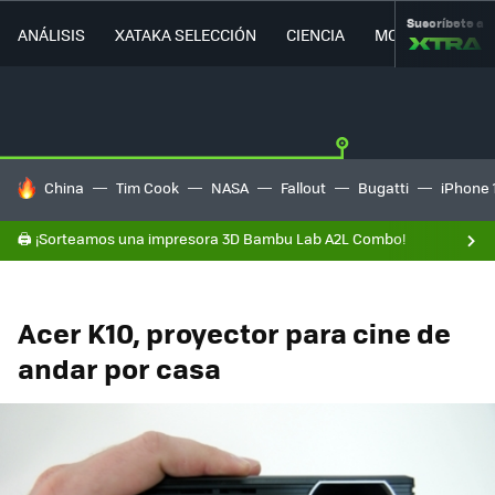
Suscríbete a
ANÁLISIS
XATAKA SELECCIÓN
CIENCIA
MOVILIDAD
HOY SE HABLA DE
China
Tim Cook
NASA
Fallout
Bugatti
iPhone 
🖨️ ¡Sorteamos una impresora 3D Bambu Lab A2L Combo!
Acer K10, proyector para cine de
andar por casa