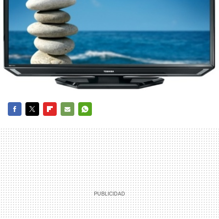
FACEBOOK
TWITTER
FLIPBOARD
E-
WHATSAPP
MAIL