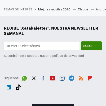
TEMAS DE INTERÉS
Mejores moviles 2026
Claude
Androi
RECIBE "Xatakaletter", NUESTRA NEWSLETTER
SEMANAL
SUSCRIBIR
Suscribiéndote aceptas nuestra
política de privacidad
Síguenos
Wh
Twit
Fac
You
Inst
Tele
RSS
Flip
ats
ter
ebo
tub
agr
gra
boa
Link
Tikt
App
ok
e
am
m
rd
edI
ok