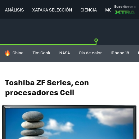
Suscríbete a
ANÁLISIS
XATAKA SELECCIÓN
CIENCIA
MOVILIDAD
HOY SE HABLA DE
China
Tim Cook
NASA
Ola de calor
iPhone 18
Toshiba ZF Series, con
procesadores Cell