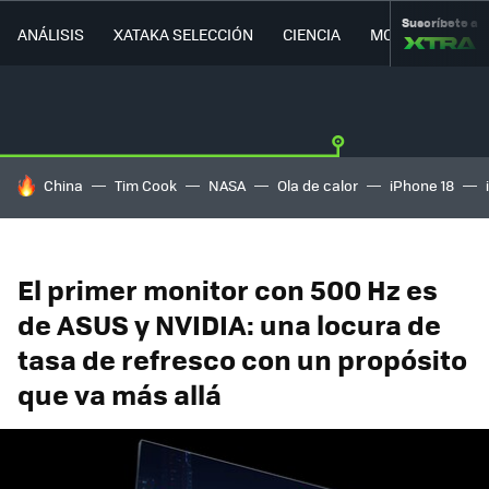
Suscríbete a
ANÁLISIS
XATAKA SELECCIÓN
CIENCIA
MOVILIDAD
HOY SE HABLA DE
China
Tim Cook
NASA
Ola de calor
iPhone 18
El primer monitor con 500 Hz es
de ASUS y NVIDIA: una locura de
tasa de refresco con un propósito
que va más allá