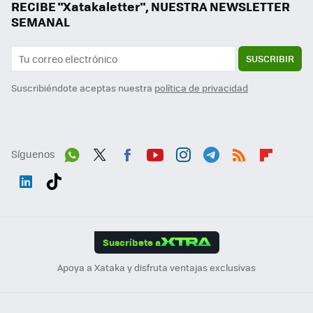
RECIBE "Xatakaletter", NUESTRA NEWSLETTER
SEMANAL
SUSCRIBIR
Suscribiéndote aceptas nuestra
política de privacidad
Síguenos
Wh
Twit
Fac
You
Inst
Tele
RSS
Flip
ats
ter
ebo
tub
agr
gra
boa
Link
Tikt
App
ok
e
am
m
rd
edI
ok
Suscríbete a
n
Apoya a Xataka y disfruta ventajas exclusivas