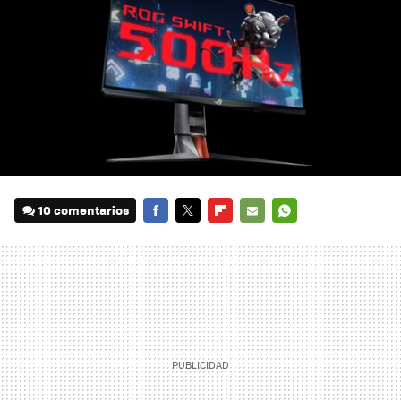
10 comentarios
FACEBOOK
TWITTER
FLIPBOARD
E-
WHATSAPP
MAIL