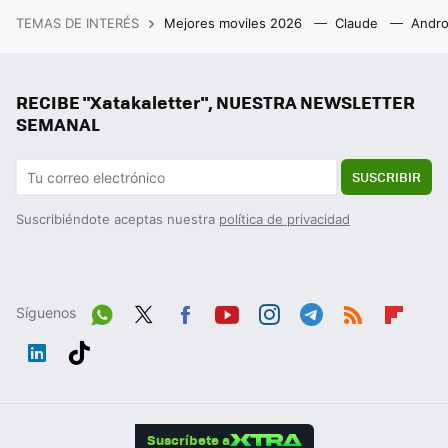
TEMAS DE INTERÉS
Mejores moviles 2026
Claude
Andro
RECIBE "Xatakaletter", NUESTRA NEWSLETTER
SEMANAL
SUSCRIBIR
Suscribiéndote aceptas nuestra
política de privacidad
Síguenos
Wh
Twit
Fac
You
Inst
Tele
RSS
Flip
ats
ter
ebo
tub
agr
gra
boa
Link
Tikt
App
ok
e
am
m
rd
edIn
ok
Suscríbete a