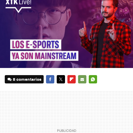
8 comentarios
FACEBOOK
TWITTER
FLIPBOARD
E-
WHATSAPP
MAIL