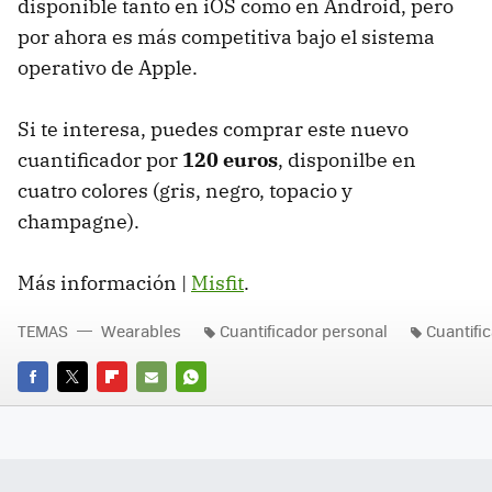
disponible tanto en iOS como en Android, pero
por ahora es más competitiva bajo el sistema
operativo de Apple.
Si te interesa, puedes comprar este nuevo
cuantificador por
120 euros
, disponilbe en
cuatro colores (gris, negro, topacio y
champagne).
Más información |
Misfit
.
TEMAS
Wearables
Cuantificador personal
Cuantifi
FACEBOOK
TWITTER
FLIPBOARD
E-
WHATSAPP
MAIL