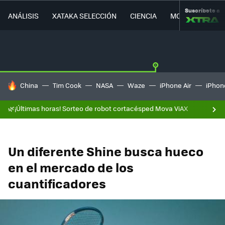
Suscríbete a
ANÁLISIS
XATAKA SELECCIÓN
CIENCIA
MOVILIDAD
HOY SE HABLA DE
China
Tim Cook
NASA
Waze
iPhone Air
iPhone
🌿¡Últimas horas! Sorteo de robot cortacésped Mova ViAX
Un diferente Shine busca hueco
en el mercado de los
cuantificadores