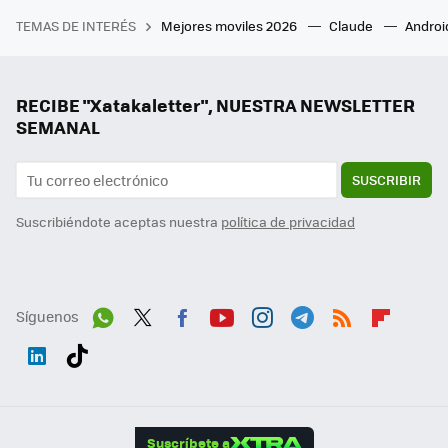
TEMAS DE INTERÉS
Mejores moviles 2026
Claude
Androi
RECIBE "Xatakaletter", NUESTRA NEWSLETTER
SEMANAL
SUSCRIBIR
Suscribiéndote aceptas nuestra
política de privacidad
Síguenos
Wh
Twit
Fac
You
Inst
Tele
RSS
Flip
ats
ter
ebo
tub
agr
gra
boa
Link
Tikt
App
ok
e
am
m
rd
edI
ok
Suscríbete a
n