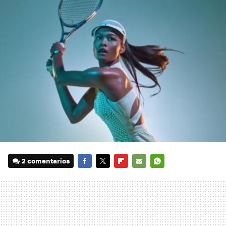
2 comentarios
FACEBOOK
TWITTER
FLIPBOARD
E-
WHATSAPP
MAIL