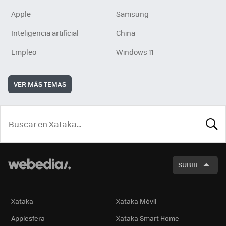
Apple
Samsung
Inteligencia artificial
China
Empleo
Windows 11
VER MÁS TEMAS
BUSCA
SUBIR
Xataka
Xataka Móvil
Applesfera
Xataka Smart Home