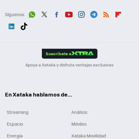
Síguenos
Wh
Twit
Fac
You
Inst
Tele
RSS
Flip
ats
ter
ebo
tub
agr
gra
boa
Link
Tikt
App
ok
e
am
m
rd
edI
ok
Suscríbete a
n
Apoya a Xataka y disfruta ventajas exclusivas
En Xataka hablamos de...
Streaming
Análisis
Espacio
Móviles
Energía
Xataka Movilidad