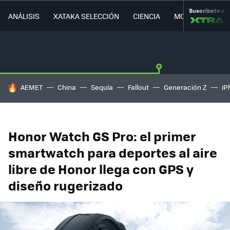
Suscríbete a
ANÁLISIS
XATAKA SELECCIÓN
CIENCIA
MOVILIDAD
HOY SE HABLA DE
AEMET
China
Sequía
Fallout
Generación Z
iP
Honor Watch GS Pro: el primer
smartwatch para deportes al aire
libre de Honor llega con GPS y
diseño rugerizado