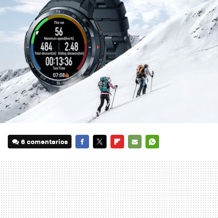
6 comentarios
FACEBOOK
TWITTER
FLIPBOARD
E-
WHATSAPP
MAIL