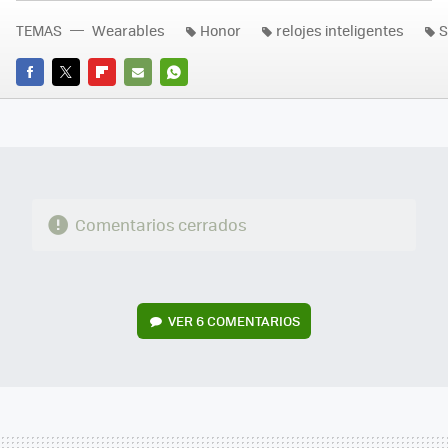
TEMAS
Wearables
Honor
relojes inteligentes
S
FACEBOOK
TWITTER
FLIPBOARD
E-
WHATSAPP
MAIL
Comentarios cerrados
VER
6 COMENTARIOS