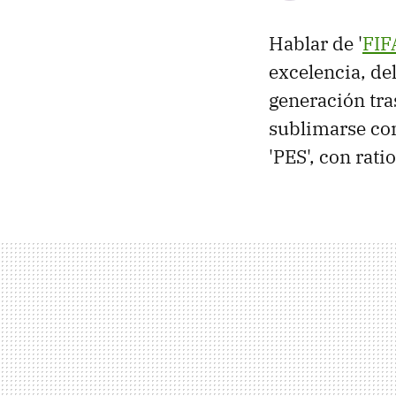
Hablar de '
FIF
excelencia, de
generación tra
sublimarse con
'PES', con rati