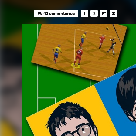
42 comentarios
FACEBOOK
TWITTER
FLIPBOARD
E-
MAIL