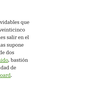
lvidables que
veinticinco
s salir en el
nas supone
de dos
nido
, bastión
idad de
board
.