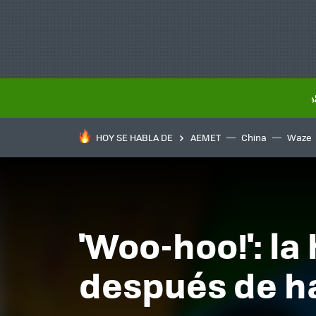
HOY SE HABLA DE
AEMET
China
Waze
'Woo-hoo!': la
después de ha