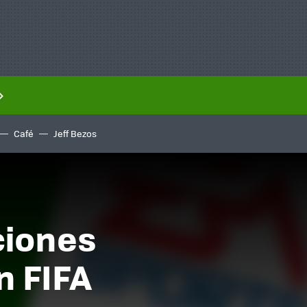
Café
Jeff Bezos
nciones
n FIFA