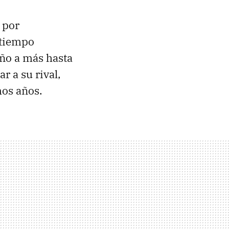
l por
 tiempo
año a más hasta
r a su rival,
mos años.