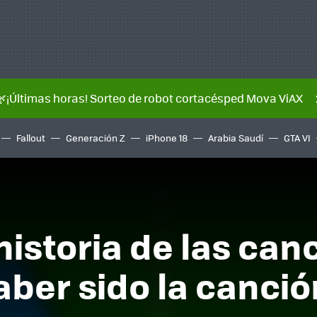
🌿¡Últimas horas! Sorteo de robot cortacésped Mova ViAX
Fallout
Generación Z
iPhone 18
Arabia Saudí
GTA VI
 historia de las ca
ber sido la canció