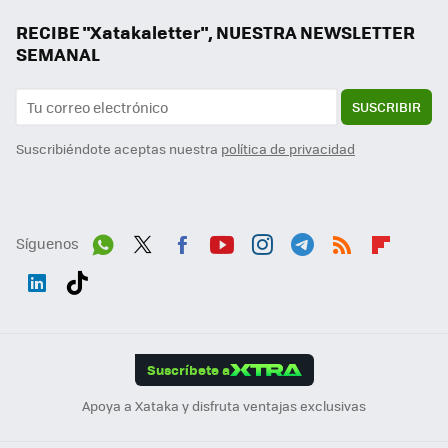
RECIBE "Xatakaletter", NUESTRA NEWSLETTER
SEMANAL
SUSCRIBIR
Suscribiéndote aceptas nuestra
política de privacidad
Síguenos
Wh
Twit
Fac
You
Inst
Tele
RSS
Flip
ats
ter
ebo
tub
agr
gra
boa
Link
Tikt
App
ok
e
am
m
rd
edI
ok
Suscríbete a
n
Apoya a Xataka y disfruta ventajas exclusivas