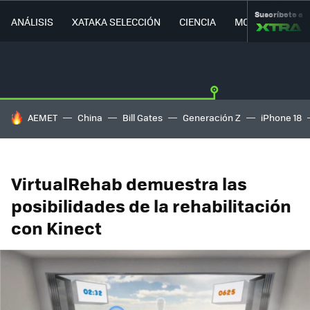
Suscríbete a
ANÁLISIS
XATAKA SELECCIÓN
CIENCIA
MOVILIDAD
HOY SE HABLA DE
AEMET
China
Bill Gates
Generación Z
iPhone 18
VirtualRehab demuestra las
posibilidades de la rehabilitación
con Kinect