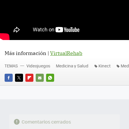
Más información |
VirtualRehab
TEMAS
Videojuegos
Medicina y Salud
Kinect
Med
FACEBOOK
TWITTER
FLIPBOARD
E-
WHATSAPP
MAIL
Comentarios cerrados