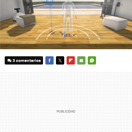
3 comentarios
FACEBOOK
TWITTER
FLIPBOARD
E-
WHATSAPP
MAIL