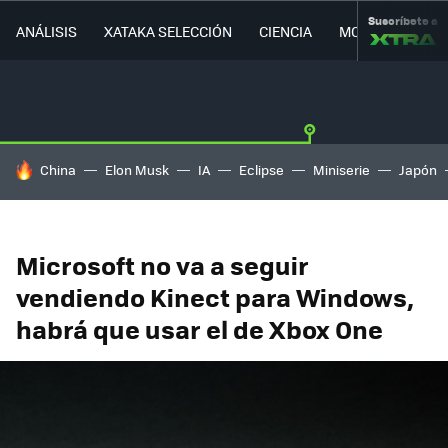
Suscríbete a
ANÁLISIS
XATAKA SELECCIÓN
CIENCIA
MOVILIDAD
HOY SE HABLA DE
China
Elon Musk
IA
Eclipse
Miniserie
Japón
Microsoft no va a seguir
vendiendo Kinect para Windows,
habrá que usar el de Xbox One