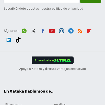
Suscribiéndote aceptas nuestra
política de privacidad
Síguenos
Wh
Twit
Fac
You
Inst
Tele
RSS
Flip
ats
ter
ebo
tub
agr
gra
boa
Link
Tikt
App
ok
e
am
m
rd
edI
ok
Suscríbete a
n
Apoya a Xataka y disfruta ventajas exclusivas
En Xataka hablamos de...
Streaming
Análisis