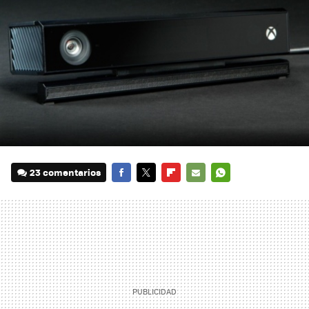
23 comentarios
FACEBOOK
TWITTER
FLIPBOARD
E-
WHATSAPP
MAIL