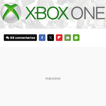
69 comentarios
FACEBOOK
TWITTER
FLIPBOARD
E-
WHATSAPP
MAIL