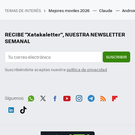
TEMAS DE INTERÉS
Mejores moviles 2026
Claude
Androi
RECIBE "Xatakaletter", NUESTRA NEWSLETTER
SEMANAL
SUSCRIBIR
Suscribiéndote aceptas nuestra
política de privacidad
Síguenos
Wh
Twit
Fac
You
Inst
Tele
RSS
Flip
ats
ter
ebo
tub
agr
gra
boa
Link
Tikt
App
ok
e
am
m
rd
edI
ok