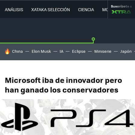
Suscríbete a
ANÁLISIS
XATAKA SELECCIÓN
CIENCIA
MOVILIDAD
HOY SE HABLA DE
China
Elon Musk
IA
Eclipse
Miniserie
Japón
Microsoft iba de innovador pero
han ganado los conservadores