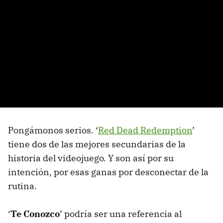
Pongámonos serios. ‘
Red Dead Redemption
’
tiene dos de las mejores secundarias de la
historia del videojuego. Y son así por su
intención, por esas ganas por desconectar de la
rutina.
‘
Te Conozco
’ podría ser una referencia al