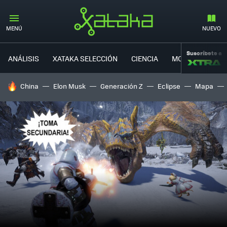
MENÚ
NUEVO
Suscríbete a
ANÁLISIS
XATAKA SELECCIÓN
CIENCIA
MOVILIDAD
HOY SE HABLA DE
China
Elon Musk
Generación Z
Eclipse
Mapa