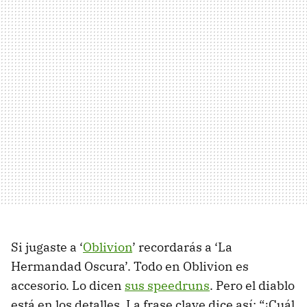
Si jugaste a ‘
Oblivion
’ recordarás a ‘La
Hermandad Oscura’. Todo en Oblivion es
accesorio. Lo dicen
sus speedruns
. Pero el diablo
está en los detalles. La frase clave dice así: “¿Cuál