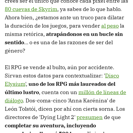
crees ser el único que conoce cada píxel entre las
80 cuevas de Skyrim
, ya sabes de lo que hablo.
Ahora bien, ¿estamos ante un truco para dilatar
la duración de los juegos, para vender
al peso
la
misma retórica,
atrapándonos en un bucle sin
sentido
… o es una de las razones de ser del
género?
El RPG se vende al bulto, aún por accidente.
Sirvan estos datos para contextualizar: '
Disco
Elysium
',
uno de los RPG más laureados del
último lustro
, cuenta con un
millón de líneas de
diálogo
. Dos-coma-cinco 'Anna Karénina' de
León Tolstói, dicen por ahí con cierta sorna. Los
directores de 'Dying Light 2'
presumen
de que
completar su aventura, incluyendo