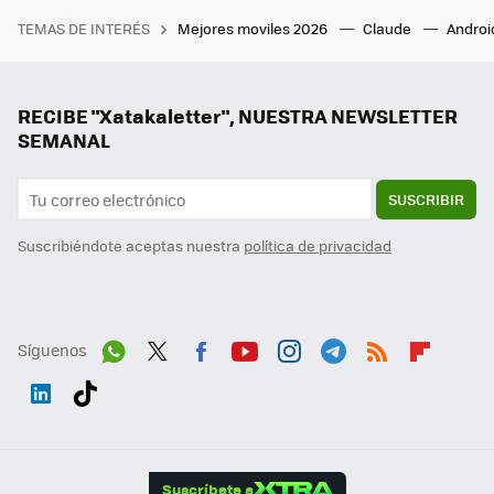
TEMAS DE INTERÉS
Mejores moviles 2026
Claude
Androi
RECIBE "Xatakaletter", NUESTRA NEWSLETTER
SEMANAL
SUSCRIBIR
Suscribiéndote aceptas nuestra
política de privacidad
Síguenos
Wh
Twit
Fac
You
Inst
Tele
RSS
Flip
ats
ter
ebo
tub
agr
gra
boa
Link
Tikt
App
ok
e
am
m
rd
edI
ok
Suscríbete a