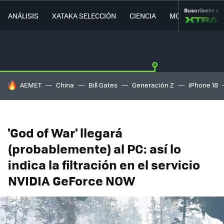
Suscríbete a
ANÁLISIS
XATAKA SELECCIÓN
CIENCIA
MOVILIDAD
HOY SE HABLA DE
AEMET
China
Bill Gates
Generación Z
iPhone 18
'God of War' llegará
(probablemente) al PC: así lo
indica la filtración en el servicio
NVIDIA GeForce NOW