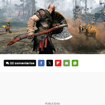
22 comentarios
FACEBOOK
TWITTER
FLIPBOARD
E-
WHATSAPP
MAIL