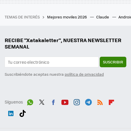
TEMAS DE INTERÉS
Mejores moviles 2026
Claude
Androi
RECIBE "Xatakaletter", NUESTRA NEWSLETTER
SEMANAL
SUSCRIBIR
Suscribiéndote aceptas nuestra
política de privacidad
Síguenos
Wh
Twit
Fac
You
Inst
Tele
RSS
Flip
ats
ter
ebo
tub
agr
gra
boa
Link
Tikt
App
ok
e
am
m
rd
edI
ok