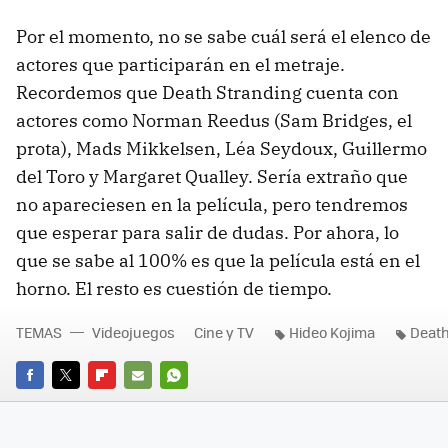
Por el momento, no se sabe cuál será el elenco de
actores que participarán en el metraje.
Recordemos que Death Stranding cuenta con
actores como Norman Reedus (Sam Bridges, el
prota), Mads Mikkelsen, Léa Seydoux, Guillermo
del Toro y Margaret Qualley. Sería extraño que
no apareciesen en la película, pero tendremos
que esperar para salir de dudas. Por ahora, lo
que se sabe al 100% es que la película está en el
horno. El resto es cuestión de tiempo.
TEMAS
Videojuegos
Cine y TV
Hideo Kojima
Death
FACEBOOK
TWITTER
FLIPBOARD
E-
WHATSAPP
MAIL