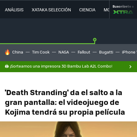
Suscríbete a
ANÁLISIS
XATAKA SELECCIÓN
CIENCIA
MOVILIDAD
HOY SE HABLA DE
China
Tim Cook
NASA
Fallout
Bugatti
iPhone 
🖨️ ¡Sorteamos una impresora 3D Bambu Lab A2L Combo!
'Death Stranding' da el salto a la
gran pantalla: el videojuego de
Kojima tendrá su propia película