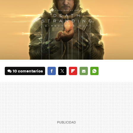
10 comentarios
FACEBOOK
TWITTER
FLIPBOARD
E-
WHATSAPP
MAIL