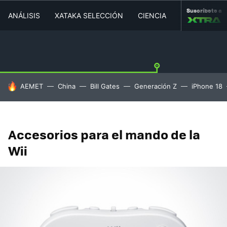
Suscríbete a
ANÁLISIS
XATAKA SELECCIÓN
CIENCIA
MOVILIDAD
HOY SE HABLA DE
AEMET
China
Bill Gates
Generación Z
iPhone 18
Accesorios para el mando de la
Wii