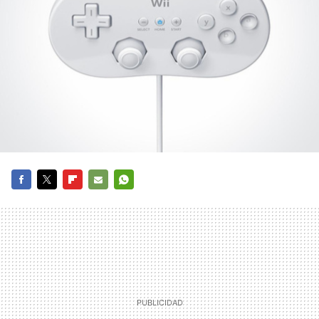
FACEBOOK
TWITTER
FLIPBOARD
E-
WHATSAPP
MAIL