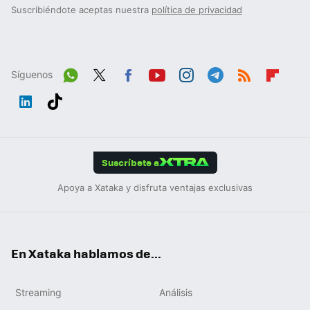
Suscribiéndote aceptas nuestra
política de privacidad
Síguenos
Wh
Twit
Fac
You
Inst
Tele
RSS
Flip
ats
ter
ebo
tub
agr
gra
boa
Link
Tikt
App
ok
e
am
m
rd
edIn
ok
Suscríbete a
Apoya a Xataka y disfruta ventajas exclusivas
En Xataka hablamos de...
Streaming
Análisis