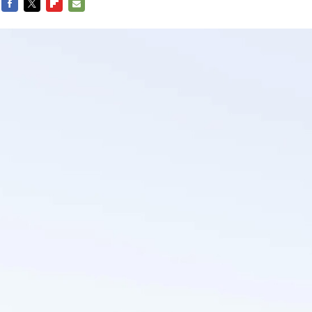
FACEBOOK
TWITTER
FLIPBOARD
E-
MAIL