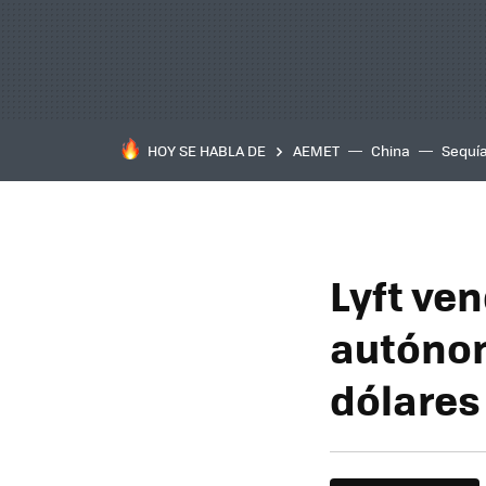
HOY SE HABLA DE
AEMET
China
Sequí
Lyft ve
autónom
dólares