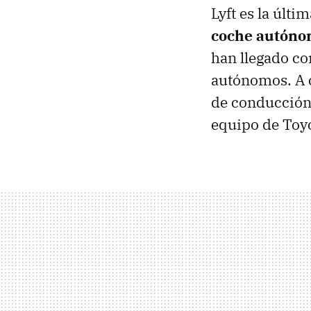
Lyft es la últ
coche autón
han llegado co
autónomos. A c
de conducción
equipo de Toy