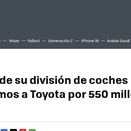
a
Waze
Fallout
Generación Z
iPhone 18
Arabia Saudí
nde su división de coches
os a Toyota por 550 mil