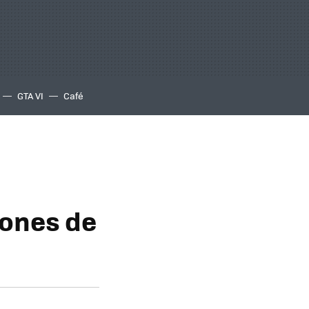
GTA VI
Café
lones de