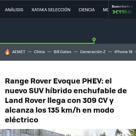
Suscríbete a
ANÁLISIS
XATAKA SELECCIÓN
CIENCIA
MOVILIDAD
HOY SE HABLA DE
AEMET
China
Bill Gates
Generación Z
iPhone 18
Range Rover Evoque PHEV: el
nuevo SUV híbrido enchufable de
Land Rover llega con 309 CV y
alcanza los 135 km/h en modo
eléctrico