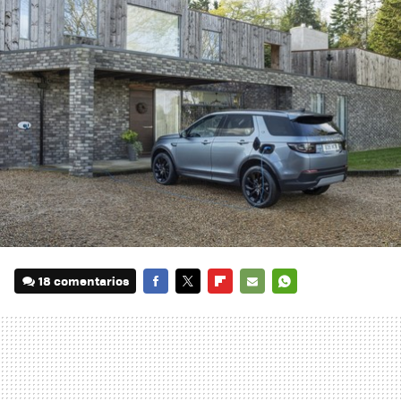
18 comentarios
FACEBOOK
TWITTER
FLIPBOARD
E-
WHATSAPP
MAIL