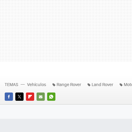
TEMAS
Vehículos
Range Rover
Land Rover
Mot
FACEBOOK
TWITTER
FLIPBOARD
E-
WHATSAPP
MAIL