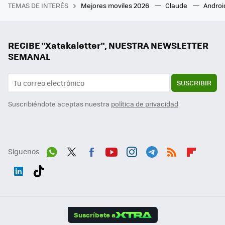
TEMAS DE INTERÉS
Mejores moviles 2026
Claude
Androi
RECIBE "Xatakaletter", NUESTRA NEWSLETTER
SEMANAL
SUSCRIBIR
Suscribiéndote aceptas nuestra
política de privacidad
Síguenos
Wh
Twit
Fac
You
Inst
Tele
RSS
Flip
ats
ter
ebo
tub
agr
gra
boa
Link
Tikt
App
ok
e
am
m
rd
edI
ok
Suscríbete a
n