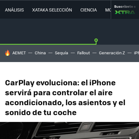
Suscríbete a
ANÁLISIS
XATAKA SELECCIÓN
CIENCIA
MOVILIDAD
HOY SE HABLA DE
AEMET
China
Sequía
Fallout
Generación Z
iP
CarPlay evoluciona: el iPhone
servirá para controlar el aire
acondicionado, los asientos y el
sonido de tu coche