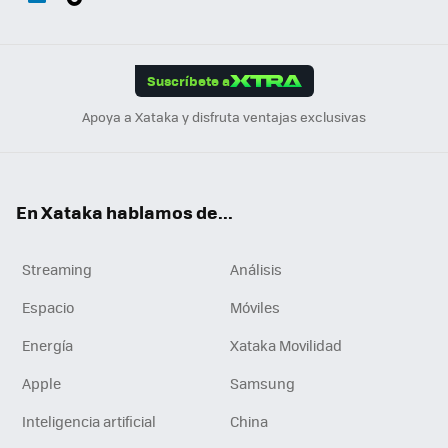
ats
ter
ebo
tub
agr
gra
boa
Link
Tikt
App
ok
e
am
m
rd
edI
ok
Suscríbete a
n
Apoya a Xataka y disfruta ventajas exclusivas
En Xataka hablamos de...
Streaming
Análisis
Espacio
Móviles
Energía
Xataka Movilidad
Apple
Samsung
Inteligencia artificial
China