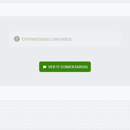
FACEBOOK
TWITTER
FLIPBOARD
E-
WHATSAPP
MAIL
Comentarios cerrados
VER
17 COMENTARIOS