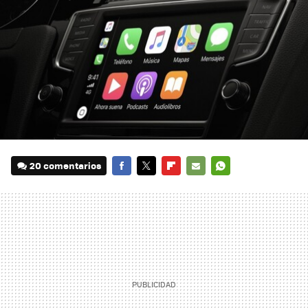
20 comentarios
FACEBOOK
TWITTER
FLIPBOARD
E-
WHATSAPP
MAIL