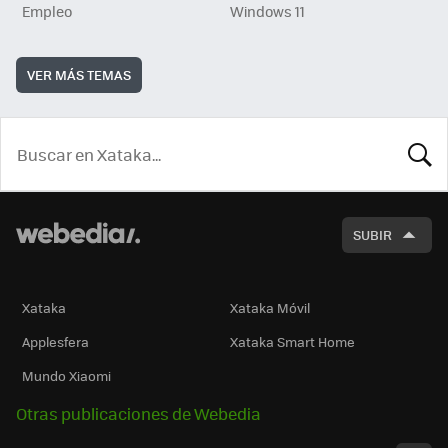
Empleo
Windows 11
VER MÁS TEMAS
BUSCA
SUBIR
Xataka
Xataka Móvil
Applesfera
Xataka Smart Home
Mundo Xiaomi
Otras publicaciones de Webedia