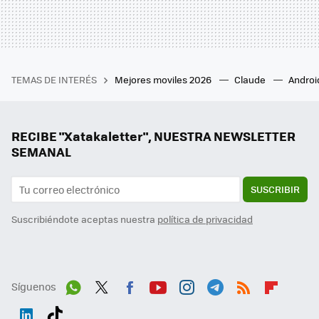
TEMAS DE INTERÉS
Mejores moviles 2026
Claude
Androi
RECIBE "Xatakaletter", NUESTRA NEWSLETTER
SEMANAL
SUSCRIBIR
Suscribiéndote aceptas nuestra
política de privacidad
Síguenos
Wh
Twit
Fac
You
Inst
Tele
RSS
Flip