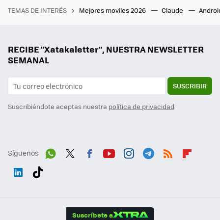
TEMAS DE INTERÉS
Mejores moviles 2026
Claude
Androi
RECIBE "Xatakaletter", NUESTRA NEWSLETTER
SEMANAL
SUSCRIBIR
Suscribiéndote aceptas nuestra
política de privacidad
Síguenos
Wh
Twit
Fac
You
Inst
Tele
RSS
Flip
ats
ter
ebo
tub
agr
gra
boa
Link
Tikt
App
ok
e
am
m
rd
edI
ok
Suscríbete a
n