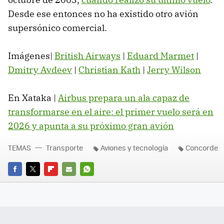
Desde ese entonces no ha existido otro avión
supersónico comercial.
Imágenes|
British Airways
|
Eduard Marmet
|
Dmitry Avdeev
|
Christian Kath
|
Jerry Wilson
En Xataka |
Airbus prepara un ala capaz de
transformarse en el aire: el primer vuelo será en
2026 y apunta a su próximo gran avión
TEMAS
Transporte
Aviones y tecnología
Concorde
FACEBOOK
TWITTER
FLIPBOARD
E-
WHATSAPP
MAIL