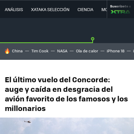
Suscríbete a
ANÁLISIS
XATAKA SELECCIÓN
CIENCIA
MOVILIDAD
HOY SE HABLA DE
China
Tim Cook
NASA
Ola de calor
iPhone 18
El último vuelo del Concorde:
auge y caída en desgracia del
avión favorito de los famosos y los
millonarios