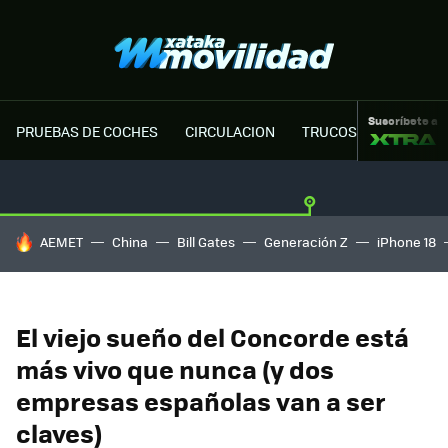
Suscríbete a
PRUEBAS DE COCHES
CIRCULACION
TRUCOS MOTOR
HOY SE HABLA DE
AEMET
China
Bill Gates
Generación Z
iPhone 18
El viejo sueño del Concorde está
más vivo que nunca (y dos
empresas españolas van a ser
claves)