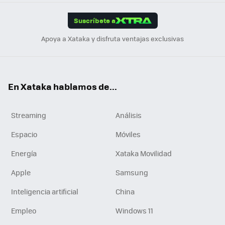
App
ok
e
am
m
rd
edI
ok
Suscríbete a
n
Apoya a Xataka y disfruta ventajas exclusivas
En Xataka hablamos de...
Streaming
Análisis
Espacio
Móviles
Energía
Xataka Movilidad
Apple
Samsung
Inteligencia artificial
China
Empleo
Windows 11