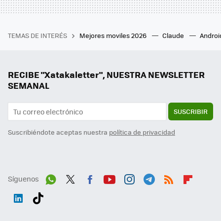
TEMAS DE INTERÉS
Mejores moviles 2026
Claude
Androi
RECIBE "Xatakaletter", NUESTRA NEWSLETTER
SEMANAL
SUSCRIBIR
Suscribiéndote aceptas nuestra
política de privacidad
Síguenos
Wh
Twit
Fac
You
Inst
Tele
RSS
Flip
ats
ter
ebo
tub
agr
gra
boa
Link
Tikt