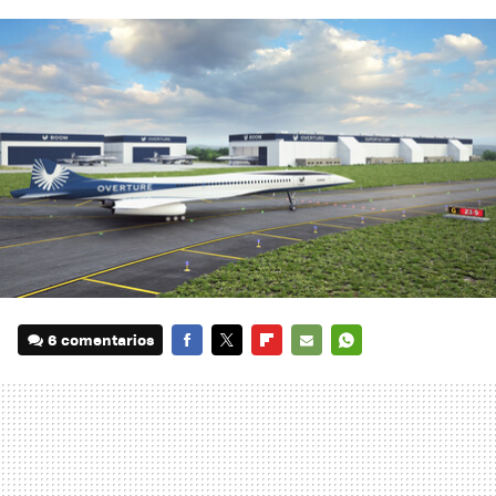
6 comentarios
FACEBOOK
TWITTER
FLIPBOARD
E-
WHATSAPP
MAIL