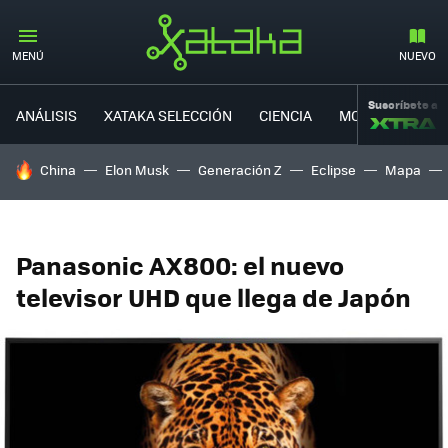
MENÚ
NUEVO
Suscríbete a
ANÁLISIS
XATAKA SELECCIÓN
CIENCIA
MOVILIDAD
HOY SE HABLA DE
China
Elon Musk
Generación Z
Eclipse
Mapa
Panasonic AX800: el nuevo
televisor UHD que llega de Japón