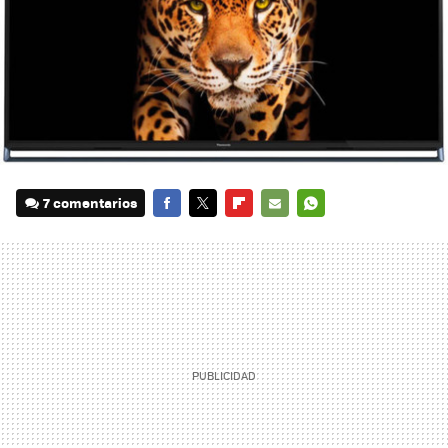
7 comentarios
FACEBOOK
TWITTER
FLIPBOARD
E-
WHATSAPP
MAIL