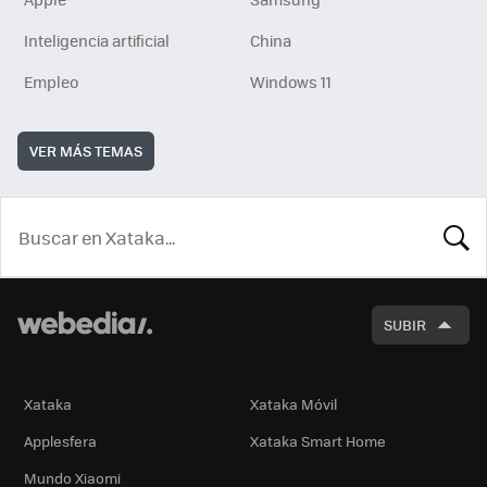
Inteligencia artificial
China
Empleo
Windows 11
VER MÁS TEMAS
BUSCA
SUBIR
Xataka
Xataka Móvil
Applesfera
Xataka Smart Home
Mundo Xiaomi