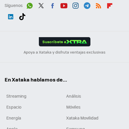
Síguenos
Wh
Twit
Fac
You
Inst
Tele
RSS
Flip
ats
ter
ebo
tub
agr
gra
boa
Link
Tikt
App
ok
e
am
m
rd
edI
ok
Suscríbete a
n
Apoya a Xataka y disfruta ventajas exclusivas
En Xataka hablamos de...
Streaming
Análisis
Espacio
Móviles
Energía
Xataka Movilidad
Apple
Samsung