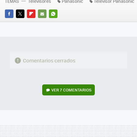
TEMAS
Televisores
Panasonic
Televisor Panasonic
FACEBOOK
TWITTER
FLIPBOARD
E-
WHATSAPP
MAIL
Comentarios cerrados
VER
7 COMENTARIOS