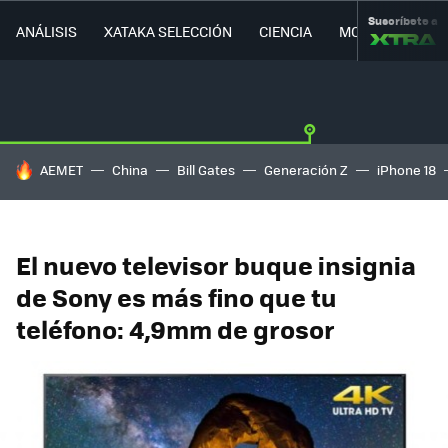
Suscríbete a
ANÁLISIS
XATAKA SELECCIÓN
CIENCIA
MOVILIDAD
HOY SE HABLA DE
AEMET
China
Bill Gates
Generación Z
iPhone 18
El nuevo televisor buque insignia
de Sony es más fino que tu
teléfono: 4,9mm de grosor