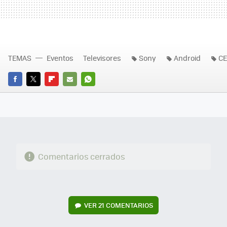
TEMAS
Eventos
Televisores
Sony
Android
CE
FACEBOOK
TWITTER
FLIPBOARD
E-
WHATSAPP
MAIL
Comentarios cerrados
VER
21 COMENTARIOS