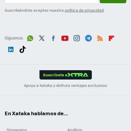
Suscribiéndote aceptas nuestra
política de privacidad
Síguenos
Wh
Twit
Fac
You
Inst
Tele
RSS
Flip
ats
ter
ebo
tub
agr
gra
boa
Link
Tikt
App
ok
e
am
m
rd
edI
ok
Suscríbete a
n
Apoya a Xataka y disfruta ventajas exclusivas
En Xataka hablamos de...
Streaming
Análisis