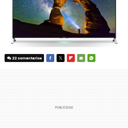
22 comentarios
FACEBOOK
TWITTER
FLIPBOARD
E-
WHATSAPP
MAIL