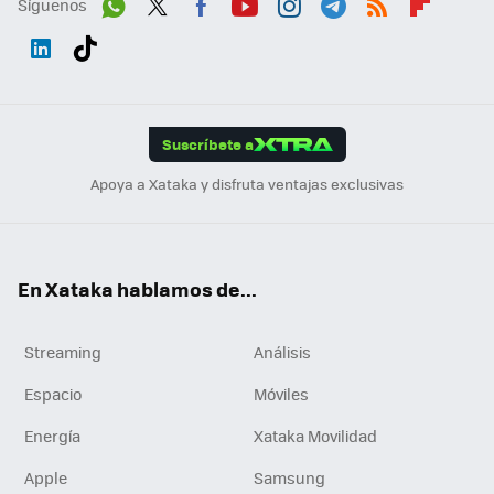
Síguenos
Wh
Twit
Fac
You
Inst
Tele
RSS
Flip
ats
ter
ebo
tub
agr
gra
boa
Link
Tikt
App
ok
e
am
m
rd
edI
ok
Suscríbete a
n
Apoya a Xataka y disfruta ventajas exclusivas
En Xataka hablamos de...
Streaming
Análisis
Espacio
Móviles
Energía
Xataka Movilidad
Apple
Samsung