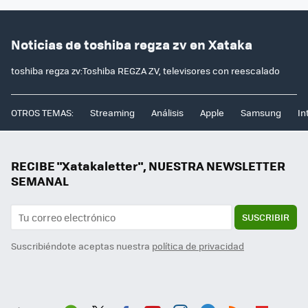
Noticias de toshiba regza zv en Xataka
toshiba regza zv:Toshiba REGZA ZV, televisores con reescalado
OTROS TEMAS:
Streaming
Análisis
Apple
Samsung
In
RECIBE "Xatakaletter", NUESTRA NEWSLETTER
SEMANAL
SUSCRIBIR
Suscribiéndote aceptas nuestra
política de privacidad