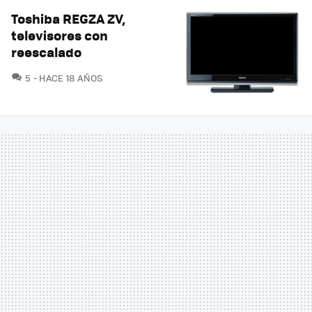
Toshiba REGZA ZV,
televisores con
reescalado
COMENTARIOS
5
HACE 18 AÑOS