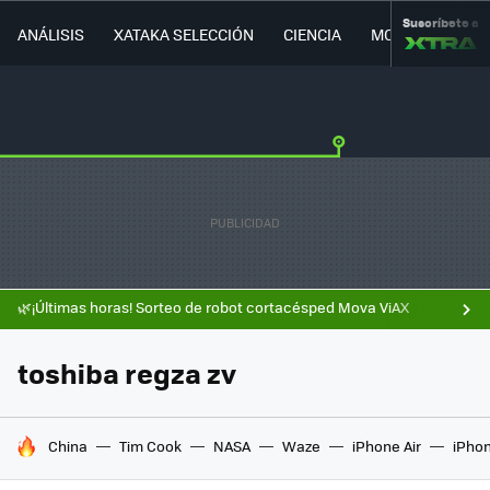
Suscríbete a
ANÁLISIS
XATAKA SELECCIÓN
CIENCIA
MOVILIDAD
🌿¡Últimas horas! Sorteo de robot cortacésped Mova ViAX
toshiba regza zv
HOY SE HABLA DE
China
Tim Cook
NASA
Waze
iPhone Air
iPhon