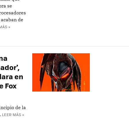
ora se
procesadores
e acaban de
MÁS »
na
ador',
lara en
e Fox
incipio de la
.
LEER MÁS »