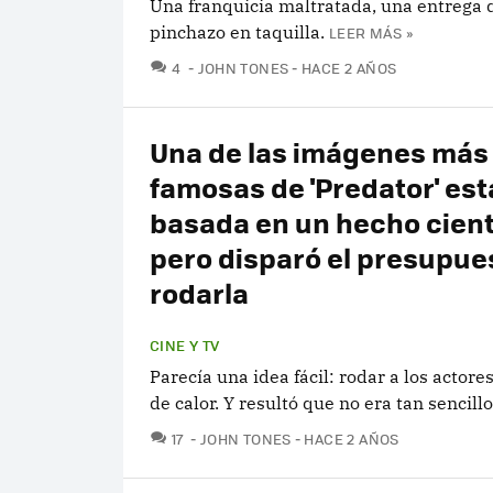
Una franquicia maltratada, una entrega d
pinchazo en taquilla.
LEER MÁS »
COMENTARIOS
4
JOHN TONES
HACE 2 AÑOS
Una de las imágenes más
famosas de 'Predator' est
basada en un hecho cientí
pero disparó el presupues
rodarla
CINE Y TV
Parecía una idea fácil: rodar a los actore
de calor. Y resultó que no era tan sencillo
COMENTARIOS
17
JOHN TONES
HACE 2 AÑOS