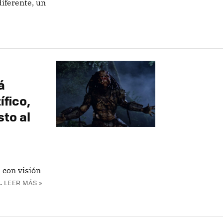
iferente, un
á
fico,
to al
s con visión
.
LEER MÁS »