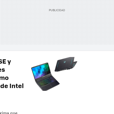
SE y
es
imo
de Intel
áxima que