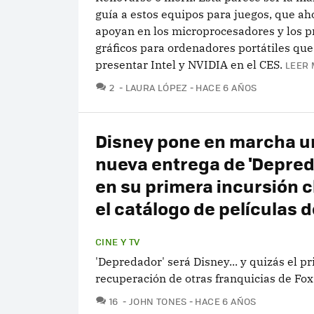
guía a estos equipos para juegos, que ah
apoyan en los microprocesadores y los 
gráficos para ordenadores portátiles qu
presentar Intel y NVIDIA en el CES.
LEER 
COMENTARIOS
2
LAURA LÓPEZ
HACE 6 AÑOS
Disney pone en marcha u
nueva entrega de 'Depred
en su primera incursión c
el catálogo de películas d
CINE Y TV
'Depredador' será Disney... y quizás el pr
recuperación de otras franquicias de Fox
COMENTARIOS
16
JOHN TONES
HACE 6 AÑOS