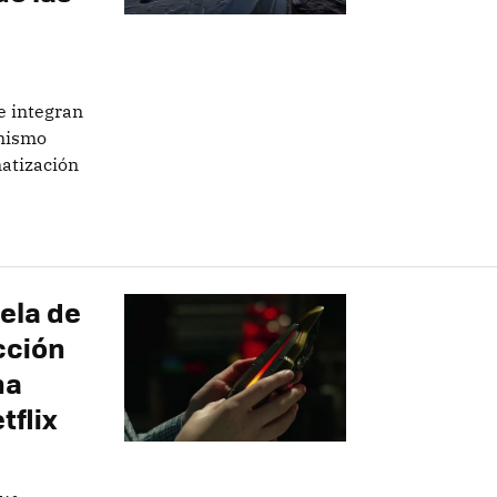
se integran
 mismo
atización
ela de
icción
ha
tflix