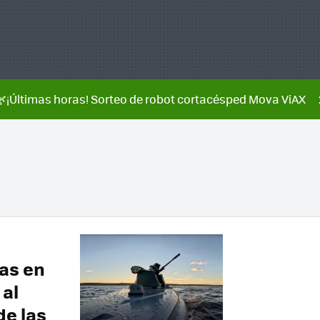
🌿¡Últimas horas! Sorteo de robot cortacésped Mova ViAX
as en
 al
de las