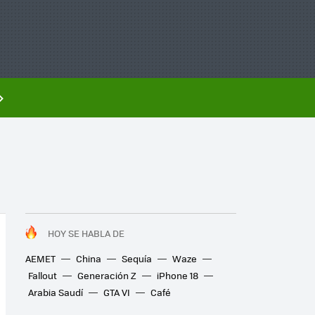
HOY SE HABLA DE
AEMET
China
Sequía
Waze
Fallout
Generación Z
iPhone 18
Arabia Saudí
GTA VI
Café