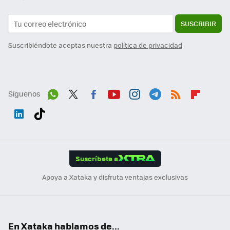
SUSCRIBIR
Suscribiéndote aceptas nuestra
política de privacidad
Síguenos
Wh
Twit
Fac
You
Inst
Tele
RSS
Flip
ats
ter
ebo
tub
agr
gra
boa
Link
Tikt
App
ok
e
am
m
rd
edI
ok
Suscríbete a
n
Apoya a Xataka y disfruta ventajas exclusivas
En Xataka hablamos de...