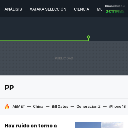
Suscríbete a
ANÁLISIS
XATAKA SELECCIÓN
CIENCIA
MOVILIDAD
PP
HOY SE HABLA DE
AEMET
China
Bill Gates
Generación Z
iPhone 18
Hay ruido en torno a