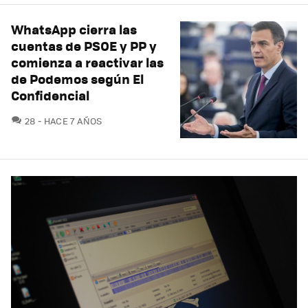
WhatsApp cierra las
cuentas de PSOE y PP y
comienza a reactivar las
de Podemos según El
Confidencial
COMENTARIOS
28
HACE 7 AÑOS