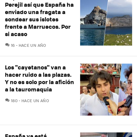
Perejil así que España ha
enviado una fragata a
sondear sus islotes
frente a Marruecos. Por
si acaso
COMENTARIOS
16
HACE UN AÑO
Los "cayetanos" van a
hacer ruido a las plazas.
Y no es solo por la afición
a la tauromaquia
COMENTARIOS
180
HACE UN AÑO
España ya está