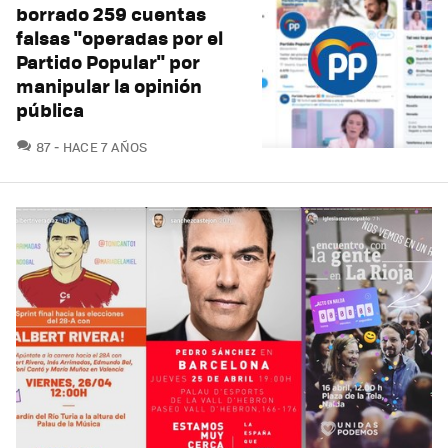
borrado 259 cuentas
falsas "operadas por el
Partido Popular" por
manipular la opinión
pública
COMENTARIOS
87
HACE 7 AÑOS