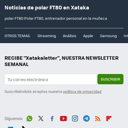
Noticias de polar FT80 en Xataka
polar FT80:Polar FT80, entrenador personal en la muñeca
OTROS TEMAS:
Streaming
Análisis
Apple
Samsung
In
RECIBE "Xatakaletter", NUESTRA NEWSLETTER
SEMANAL
SUSCRIBIR
Suscribiéndote aceptas nuestra
política de privacidad
Síguenos
Wh
Twit
Fac
You
Inst
Tele
RSS
Flip