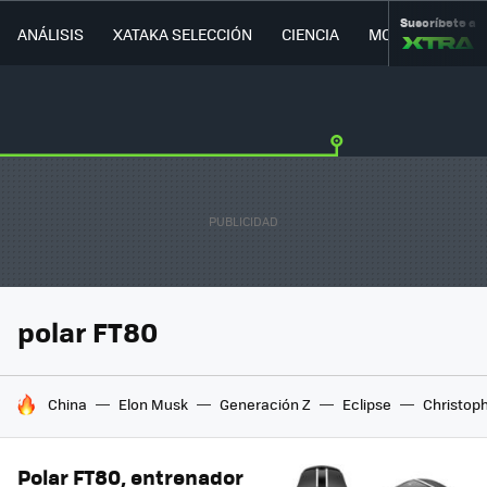
Suscríbete a
ANÁLISIS
XATAKA SELECCIÓN
CIENCIA
MOVILIDAD
polar FT80
HOY SE HABLA DE
China
Elon Musk
Generación Z
Eclipse
Christop
Polar FT80, entrenador