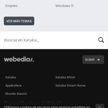
Empleo
Windows 11
VER MÁS TEMAS
BUSCA
SUBIR
Xataka
Xataka Móvil
Applesfera
Xataka Smart Home
Mundo Xiaomi
Otras publicaciones de Webedia
Utilizamos cookies de terceros para generar estadísticas