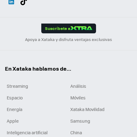
ats
ter
ebo
tub
agr
gra
boa
Link
Tikt
App
ok
e
am
m
rd
edI
ok
Suscríbete a
n
Apoya a Xataka y disfruta ventajas exclusivas
En Xataka hablamos de...
Streaming
Análisis
Espacio
Móviles
Energía
Xataka Movilidad
Apple
Samsung
Inteligencia artificial
China