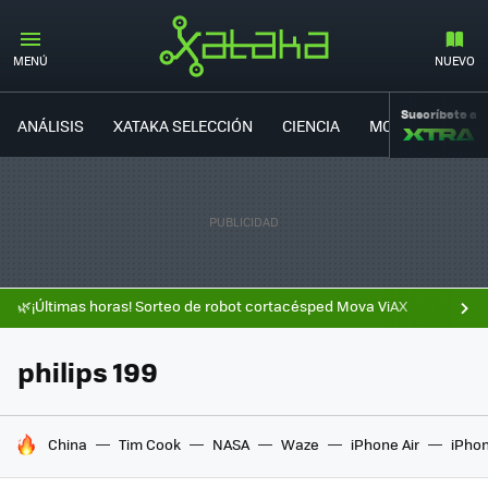
MENÚ
NUEVO
Suscríbete a
ANÁLISIS
XATAKA SELECCIÓN
CIENCIA
MOVILIDAD
🌿¡Últimas horas! Sorteo de robot cortacésped Mova ViAX
philips 199
HOY SE HABLA DE
China
Tim Cook
NASA
Waze
iPhone Air
iPhon