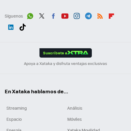
Síguenos
Wh
Twit
Fac
You
Inst
Tele
RSS
Flip
ats
ter
ebo
tub
agr
gra
boa
Link
Tikt
App
ok
e
am
m
rd
edI
ok
Suscríbete a
n
Apoya a Xataka y disfruta ventajas exclusivas
En Xataka hablamos de...
Streaming
Análisis
Espacio
Móviles
Energía
Xataka Movilidad