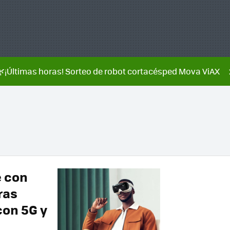
🌿¡Últimas horas! Sorteo de robot cortacésped Mova ViAX
e con
ras
con 5G y