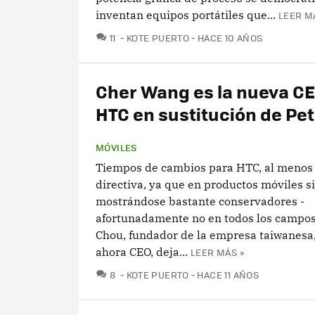
inventan equipos portátiles que...
LEER M
COMENTARIOS
11
KOTE PUERTO
HACE 10 AÑOS
Cher Wang es la nueva C
HTC en sustitución de Pe
MÓVILES
Tiempos de cambios para HTC, al menos
directiva, ya que en productos móviles s
mostrándose bastante conservadores -
afortunadamente no en todos los campos 
Chou, fundador de la empresa taiwanesa,
ahora CEO, deja...
LEER MÁS »
COMENTARIOS
8
KOTE PUERTO
HACE 11 AÑOS