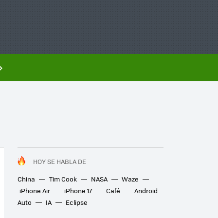
HOY SE HABLA DE
China
Tim Cook
NASA
Waze
iPhone Air
iPhone 17
Café
Android
Auto
IA
Eclipse