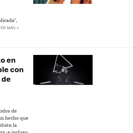
licada",
EER MÁS »
to en
ble con
 de
todos de
 un hecho que
mbién la
za, e incluso