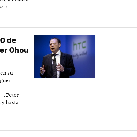
ÁS »
EO de
ter Chou
 en su
iguen
-. Peter
 y hasta