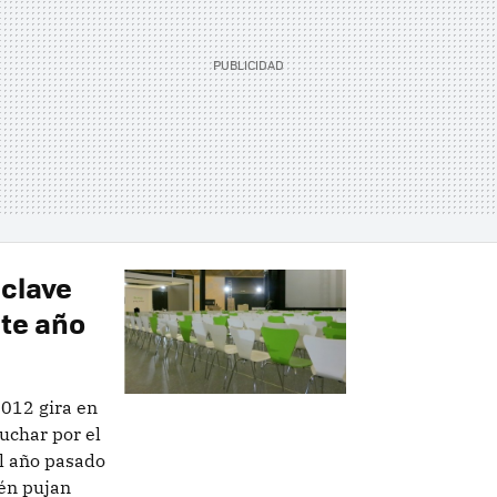
 clave
ste año
012 gira en
uchar por el
l año pasado
én pujan