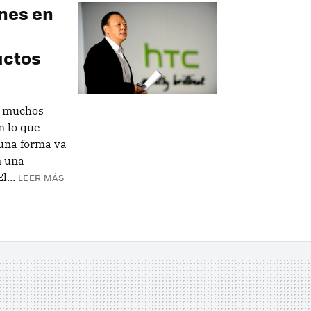
nes en
uctos
, muchos
n lo que
guna forma va
n una
...
LEER MÁS