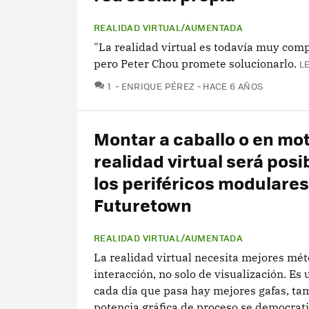
REALIDAD VIRTUAL/AUMENTADA
"La realidad virtual es todavía muy comp
pero Peter Chou promete solucionarlo.
L
COMENTARIOS
1
ENRIQUE PÉREZ
HACE 6 AÑOS
Montar a caballo o en mo
realidad virtual será posi
los periféricos modulares
Futuretown
REALIDAD VIRTUAL/AUMENTADA
La realidad virtual necesita mejores mé
interacción, no solo de visualización. Es
cada día que pasa hay mejores gafas, ta
potencia gráfica de proceso se democrati