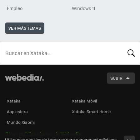
Empleo
Windows 11
VER MÁS TEMAS
BUSCA
SUBIR
Xataka
Xataka Móvil
Applesfera
Xataka Smart Home
Mundo Xiaomi
Otras publicaciones de Webedia
Utilizamos cookies de terceros para generar estadísticas