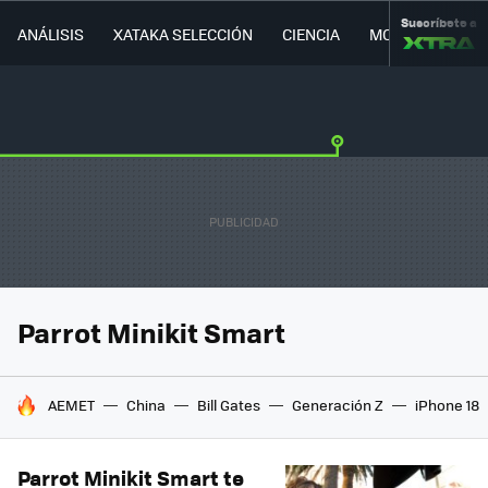
Suscríbete a
ANÁLISIS
XATAKA SELECCIÓN
CIENCIA
MOVILIDAD
Parrot Minikit Smart
HOY SE HABLA DE
AEMET
China
Bill Gates
Generación Z
iPhone 18
Parrot Minikit Smart te