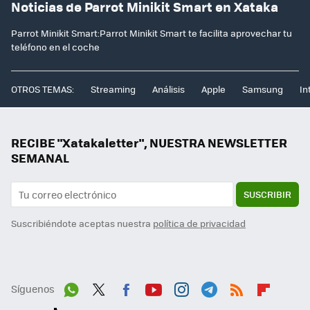
Noticias de Parrot Minikit Smart en Xataka
Parrot Minikit Smart:Parrot Minikit Smart te facilita aprovechar tu
teléfono en el coche
OTROS TEMAS:
Streaming
Análisis
Apple
Samsung
In
RECIBE "Xatakaletter", NUESTRA NEWSLETTER
SEMANAL
SUSCRIBIR
Suscribiéndote aceptas nuestra
política de privacidad
Síguenos
Wh
Twit
Fac
You
Inst
Tele
RSS
Flip