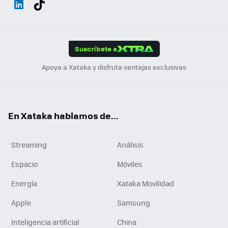
ats
ter
ebo
tub
agr
gra
boa
Link
Tikt
App
ok
e
am
m
rd
edI
ok
Suscríbete a
n
Apoya a Xataka y disfruta ventajas exclusivas
En Xataka hablamos de...
Streaming
Análisis
Espacio
Móviles
Energía
Xataka Movilidad
Apple
Samsung
Inteligencia artificial
China