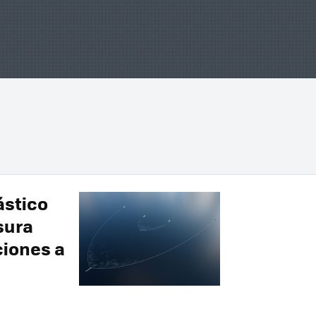
ástico
sura
ciones a