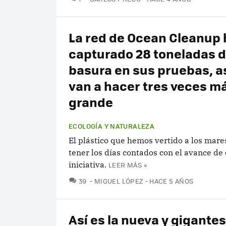
La red de Ocean Cleanup 
capturado 28 toneladas 
basura en sus pruebas, as
van a hacer tres veces m
grande
ECOLOGÍA Y NATURALEZA
El plástico que hemos vertido a los mar
tener los días contados con el avance de 
iniciativa.
LEER MÁS »
COMENTARIOS
39
MIGUEL LÓPEZ
HACE 5 AÑOS
Así es la nueva y gigante