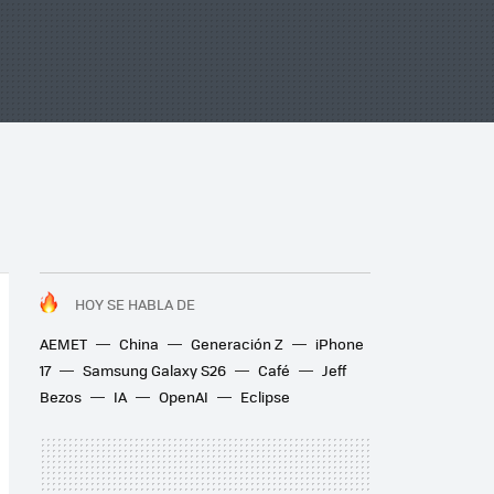
HOY SE HABLA DE
AEMET
China
Generación Z
iPhone
17
Samsung Galaxy S26
Café
Jeff
Bezos
IA
OpenAI
Eclipse