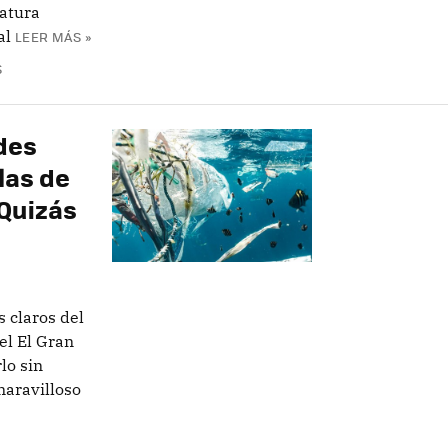
natura
al
LEER MÁS »
S
des
slas de
 Quizás
s claros del
el El Gran
lo sin
maravilloso