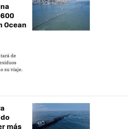
una
 600
ún Ocean
atará de
residuos
o su viaje.
ra
ndo
er más