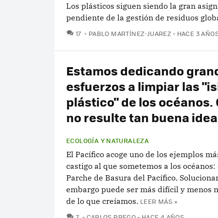
Los plásticos siguen siendo la gran asig
pendiente de la gestión de residuos glob
COMENTARIOS
17
PABLO MARTÍNEZ-JUAREZ
HACE 3 AÑO
Estamos dedicando gran
esfuerzos a limpiar las "i
plástico" de los océanos.
no resulte tan buena idea
ECOLOGÍA Y NATURALEZA
El Pacífico acoge uno de los ejemplos má
castigo al que sometemos a los océanos: 
Parche de Basura del Pacífico. Solucionar
embargo puede ser más difícil y menos 
de lo que creíamos.
LEER MÁS »
COMENTARIOS
7
CARLOS PREGO
HACE 4 AÑOS