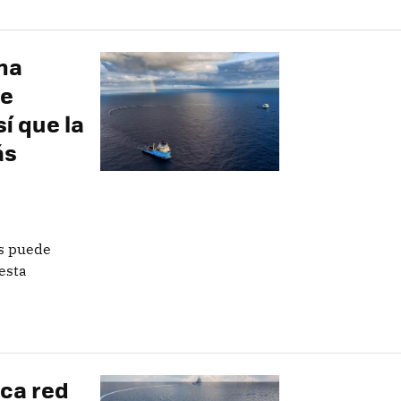
ha
de
í que la
ás
es puede
esta
sca red