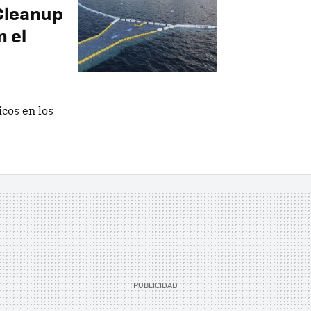
Cleanup
n el
icos en los