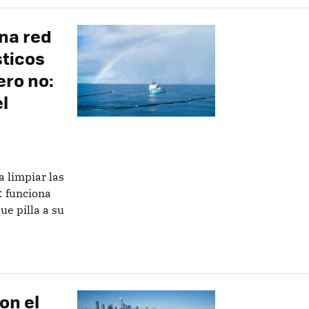
na red
sticos
ero no:
l
a limpiar las
: funciona
ue pilla a su
on el