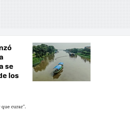
nzó
a
a se
de los
 que curar".