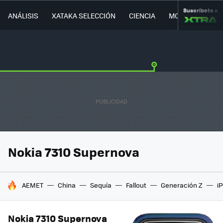
Suscríbete a
ANÁLISIS
XATAKA SELECCIÓN
CIENCIA
MOVILIDAD
Nokia 7310 Supernova
HOY SE HABLA DE
AEMET
China
Sequía
Fallout
Generación Z
i
Nokia 7310 Supernova