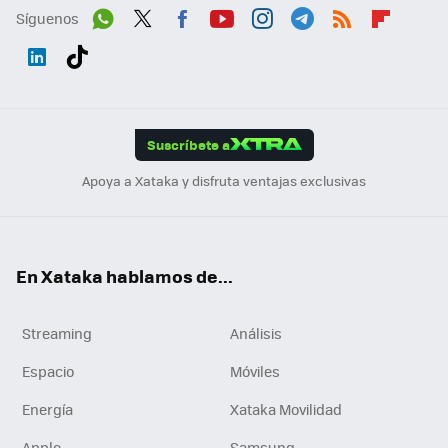
Síguenos
Wh
Twit
Fac
You
Inst
Tele
RSS
Flip
ats
ter
ebo
tub
agr
gra
boa
Link
Tikt
App
ok
e
am
m
rd
edI
ok
Suscríbete a
n
Apoya a Xataka y disfruta ventajas exclusivas
En Xataka hablamos de...
Streaming
Análisis
Espacio
Móviles
Energía
Xataka Movilidad
Apple
Samsung